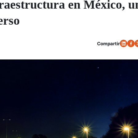
raestructura en México, u
erso
Compartir