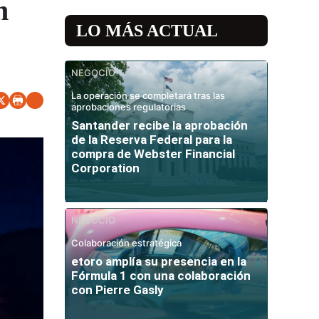
n
LO MÁS ACTUAL
NEGOCIO
La operación se completará tras las
aprobaciones regulatorias
Santander recibe la aprobación
de la Reserva Federal para la
compra de Webster Financial
Corporation
NEGOCIO
Colaboración estratégica
etoro amplía su presencia en la
Fórmula 1 con una colaboración
con Pierre Gasly