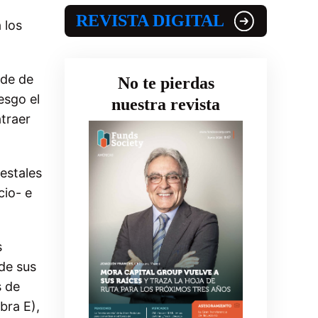
REVISTA DIGITAL
 los
nde de
No te pierdas
esgo el
nuestra revista
traer
estales
cio- e
s
 de sus
s de
bra E),