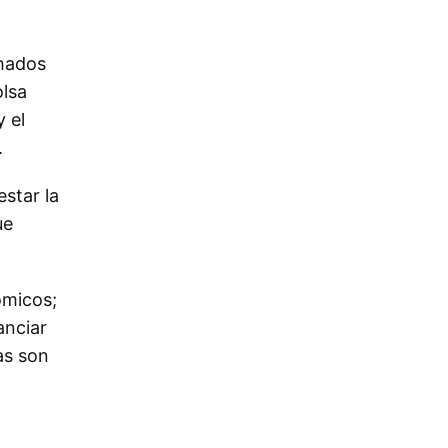
chados
olsa
 el
.
estar la
ue
ómicos;
anciar
as son