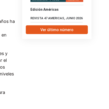
Edición Américas
REVISTA 47 AMERICAS, JUNIO 2026
 años ha
Ver último número
d en
es y
r el
tos
niveles
ura