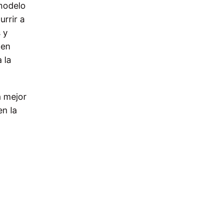
 modelo
urrir a
 y
 en
 la
a mejor
en la