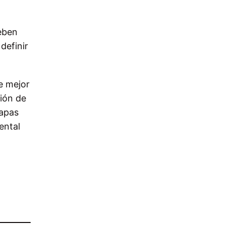
eben
definir
e mejor
ión de
tapas
ental