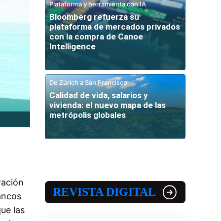
Plataforma y herramienta con IA
Bloomberg refuerza su
plataforma de mercados privados
con la compra de Canoe
Intelligence
De Zúrich a San Francisco
Calidad de vida, salarios y
vivienda: el nuevo mapa de las
metrópolis globales
ración
REVISTA DIGITAL
bancos
ue las