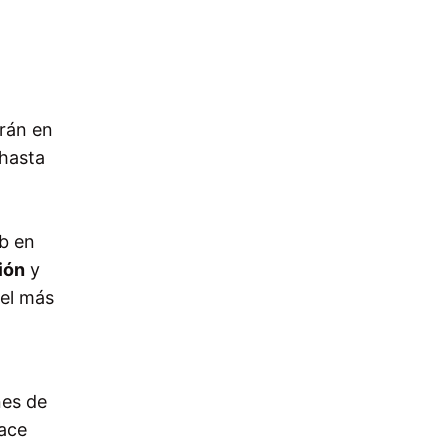
arán en
hasta
pb en
ión
y
vel más
nes de
hace