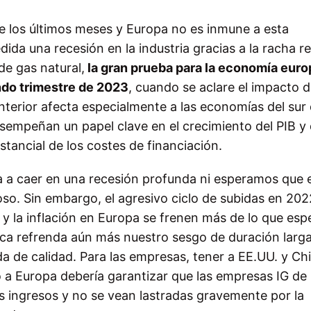
e los últimos meses y Europa no es inmune a esta
ida una recesión en la industria gracias a la racha r
de gas
natural,
la gran prueba para la economía eur
ndo trimestre de 2023
, cuando se
aclare el impacto d
nterior afecta especialmente a las economías del sur
esempeñan un papel clave en el crecimiento del PIB y
tancial de los costes de financiación.
a a caer en una recesión profunda ni esperamos que e
oso. Sin embargo, el agresivo ciclo de subidas en 202
 la inflación
en Europa se frenen más de lo que espe
ca refrenda aún más nuestro sesgo
de duración larg
 de calidad. Para las empresas, tener a EE.UU. y Ch
 a Europa debería garantizar que las empresas IG de
 ingresos y no se vean lastradas gravemente por la