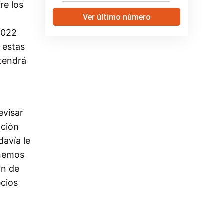
re los
Ver último número
2022
n estas
ntendrá
evisar
ación
davía le
nemos
ón de
ecios