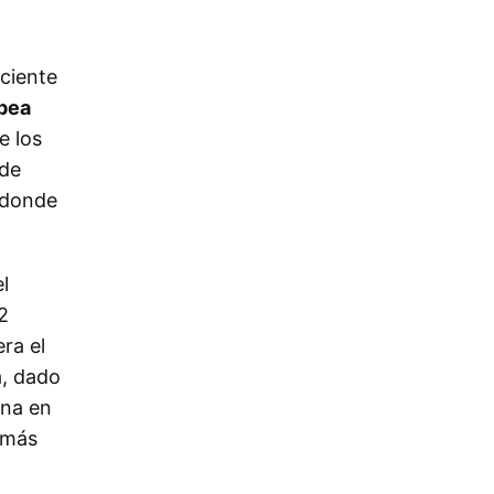
eciente
opea
e los
 de
 donde
l
2
ra el
a, dado
ina
en
 más