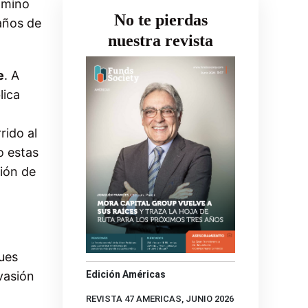
camino
No te pierdas
años de
nuestra revista
e
. A
lica
rido al
o estas
sión de
ues
vasión
Edición Américas
REVISTA 47 AMERICAS, JUNIO 2026