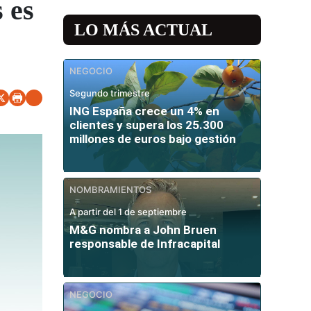
 es
LO MÁS ACTUAL
NEGOCIO
Segundo trimestre
ING España crece un 4% en
clientes y supera los 25.300
millones de euros bajo gestión
NOMBRAMIENTOS
A partir del 1 de septiembre
M&G nombra a John Bruen
responsable de Infracapital
NEGOCIO