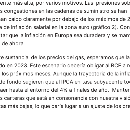
ente más alta, por varios motivos. Las
presiones sob
as congestiones en las cadenas de suministro se han
as han caído claramente por debajo de los máximos de 
 de inflación salarial en la zona euro (gráfico 2). Co
ntar que la
inflación en Europa sea duradera y se ma
r de ahora.
te sustancial de los precios del gas, esperamos que la
o en 2023. Este escenario debería obligar al BCE a r
 los
próximos meses. Aunque la trayectoria de la infl
 de fondo sugieren que al IPCA
en tasa subyacente to
aer hasta el entorno del 4% a finales de año.
Mante
s carteras que está en consonancia con nuestra visi
as más bajas, lo que daría lugar a un ajuste de los pr