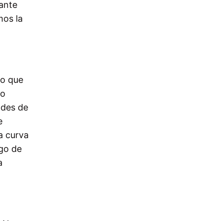
ante
mos la
mo que
 o
ades de
e
a curva
rgo de
a