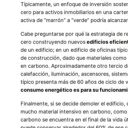
Típicamente, un enfoque de inversión sosten
cero para activos inmobiliarios en una cart
activa de “marrón” a “verde” podría alcanza
Cabe preguntarse por qué la estrategia de 
cero construyendo nuevos
edificios eficien
de un edificio; en un edificio de oficinas típ
de construcción, dado que materiales como 
en carbono. Aproximadamente otro tercio de l
calefacción, iluminación, ascensores, sistema
típico presenta más de 60 años de ciclo de
consumo energético es para su funcionami
Finalmente, si se decide demoler el edifici
mucho material intensivo en carbono, como 
carbono se encuentra en el final de la vida út
puede conservar alrededor del 60% de ese car