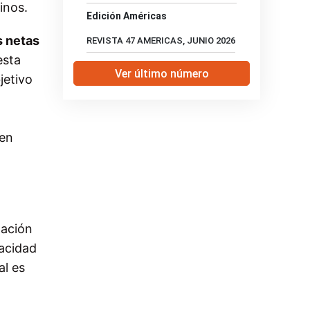
inos.
Edición Américas
 netas
REVISTA 47 AMERICAS, JUNIO 2026
esta
Ver último número
jetivo
 en
mación
pacidad
al es