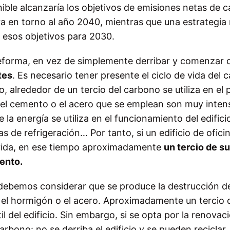
ible alcanzaría los objetivos de emisiones netas de 
era en torno al año 2040, mientras que una estrategia
r esos objetivos para 2030.
reforma, en vez de simplemente derribar y comenzar 
tes
. Es necesario tener presente el ciclo de vida del 
ico, alrededor de un tercio del carbono se utiliza en el
el cemento o el acero que se emplean son muy inten
a energía se utiliza en el funcionamiento del edifici
s de refrigeración… Por tanto, si un edificio de ofici
 vida, en ese tiempo aproximadamente
un tercio de su
ento.
o, debemos considerar que se produce la destrucción d
el hormigón o el acero. Aproximadamente un tercio 
il del edificio. Sin embargo, si se opta por la renovac
bono: no se derriba el edificio y se pueden reciclar