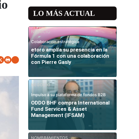
io
LO MÁS ACTUAL
NEGOCIO
Colaboración estratégica
etoro amplía su presencia en la
Fórmula 1 con una colaboración
con Pierre Gasly
NEGOCIO
Impulso a su plataforma de fondos B2B
ODDO BHF compra International
Fund Services & Asset
Management (IFSAM)
NOMBRAMIENTOS