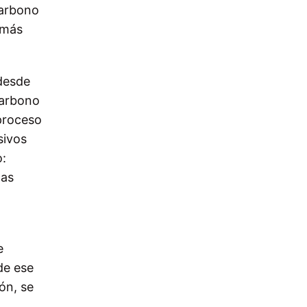
carbono
 más
desde
carbono
 proceso
sivos
o:
nas
e
de ese
ión, se