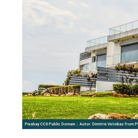
Pixabay CC0 Public Domain
Autor: Dimitris Vetsikas from P