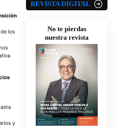
REVISTA DIGITAL
nsición
No te pierdas
 de los
nuestra revista
enos
ativa
cios
hasta
arios y