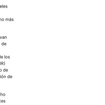
eles
cho más
evan
a de
de los
IR)
o de
ión de
cho
tes