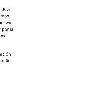
l 30%
demos
win-win
 por la
tes
tación
 medio