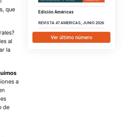
l
s, que
Edición Américas
REVISTA 47 AMERICAS, JUNIO 2026
rales?
Ver último número
es al
r la
guimos
siones a
en
 es
o de