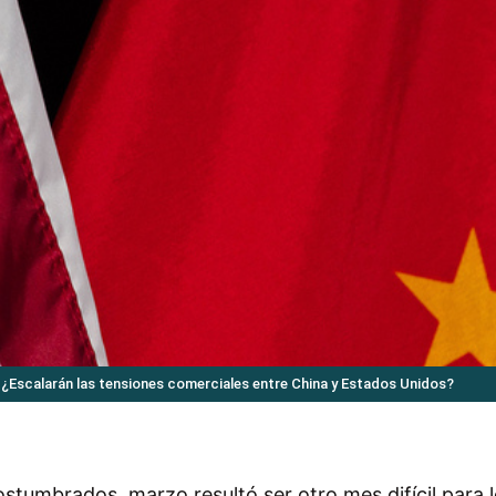
 ¿Escalarán las tensiones comerciales entre China y Estados Unidos?
tumbrados, marzo resultó ser otro mes difícil para 