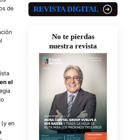
dos de
REVISTA DIGITAL
ción
No te pierdas
l
nuestra revista
ista
en el
egia
do
 (y en
e