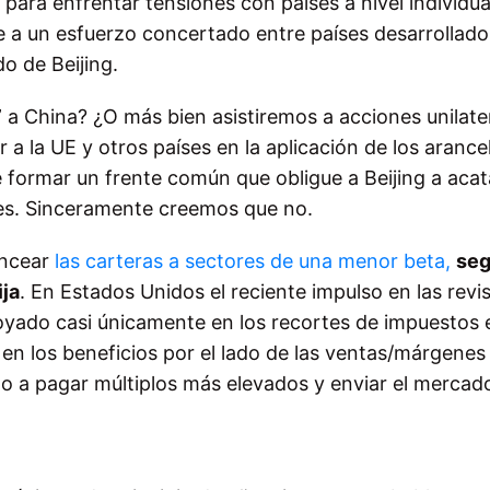
ara enfrentar tensiones con países a nivel individua
te a un esfuerzo concertado entre países desarrollado
do de Beijing.
 a China? ¿O más bien asistiremos a acciones unilate
 a la UE y otros países en la aplicación de los arancel
 formar un frente común que obligue a Beijing a acata
les. Sinceramente creemos que no.
ancear
las carteras a sectores de una menor beta,
se
ija
. En Estados Unidos el reciente impulso en las revi
poyado casi únicamente en los recortes de impuestos 
en los beneficios por el lado de las ventas/márgenes
o a pagar múltiplos más elevados y enviar el mercad