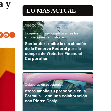
a y
LO MÁS ACTUAL
NEGOCIO
La operación se completará tras las
aprobaciones regulatorias
Santander recibe la aprobación
de la Reserva Federal para la
compra de Webster Financial
Corporation
NEGOCIO
Colaboración estratégica
etoro amplía su presencia en la
Fórmula 1 con una colaboración
con Pierre Gasly