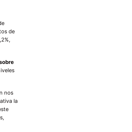
de
tos de
2,2%,
 sobre
iveles
en nos
ativa la
este
s,