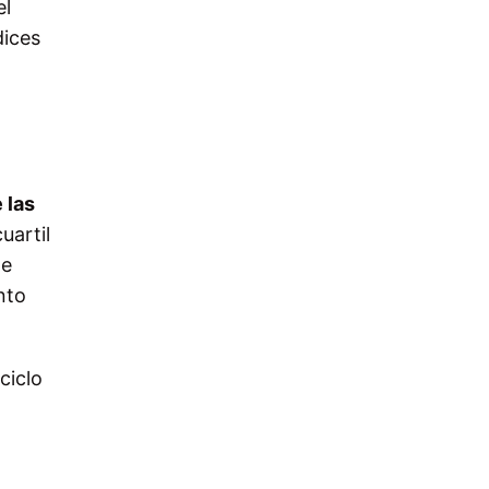
el
dices
 las
uartil
de
nto
ciclo