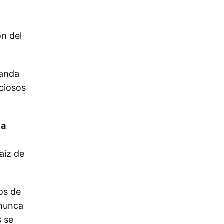
ón del
manda
eciosos
la
aíz de
os de
 nunca
s se