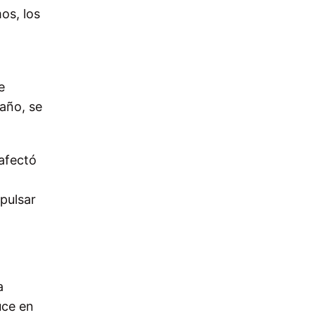
os, los
e
 año, se
afectó
pulsar
a
uce en