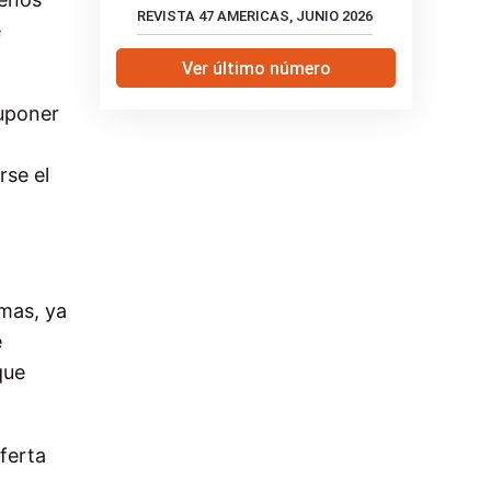
REVISTA 47 AMERICAS, JUNIO 2026
e
Ver último número
suponer
rse el
imas, ya
e
que
ferta