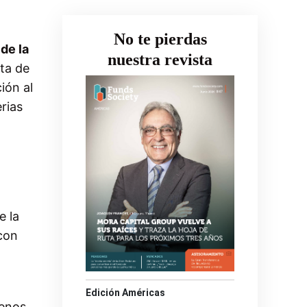
No te pierdas
de la
nuestra revista
sta de
ión al
rias
e la
 con
Edición Américas
menos