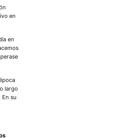
ión
tivo en
día en
hacemos
operase
 época
lo largo
. En su
los