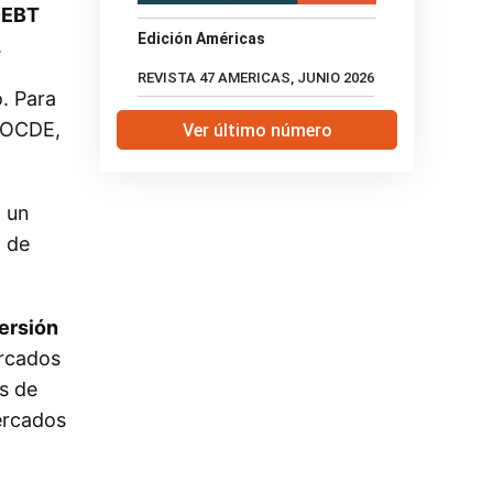
DEBT
Edición Américas
.
REVISTA 47 AMERICAS, JUNIO 2026
. Para
a OCDE,
Ver último número
n un
a de
versión
ercados
s de
ercados