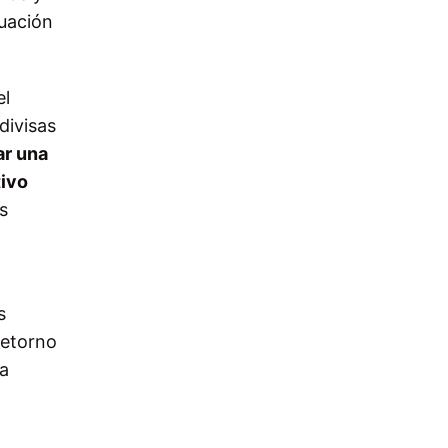
tuación
el
divisas
ar una
tivo
s
s
retorno
la