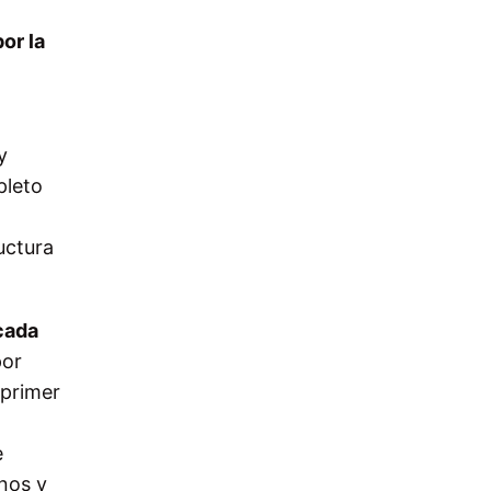
or la
y
pleto
uctura
cada
por
 primer
e
anos y