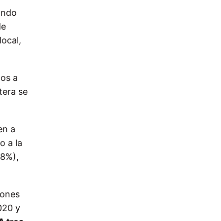
nando
de
ocal,
tos a
tera se
en a
o a la
28%),
lones
020 y