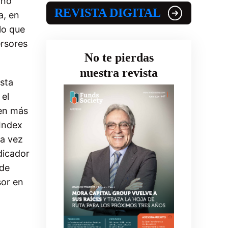
ino
REVISTA DIGITAL
a, en
lo que
ersores
No te pierdas
nuestra revista
sta
el
en más
Index
ra vez
dicador
 de
sor en