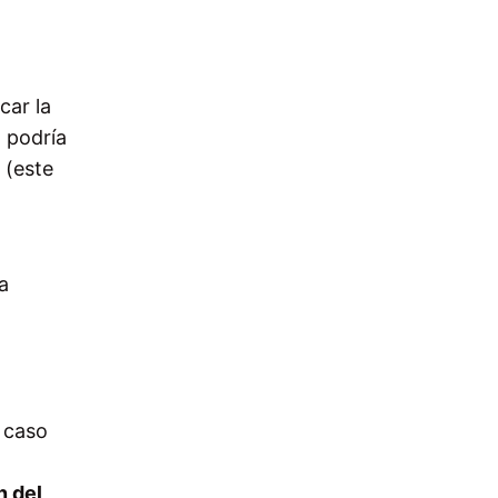
car la
 podría
 (este
a
l caso
 del