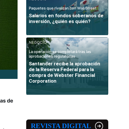
Paquetes que rivalizan con Wall Street
Salarios en fondos soberanos de
inversión, ¿quién es quién?
NEGOCIO
La operación se completará tras las
aprobaciones regulatorias
Santander recibe la aprobación
de la Reserva Federal para la
compra de Webster Financial
Corporation
das de
REVISTA DIGITAL