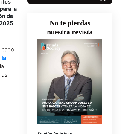
n los
para la
ión de
No te pierdas
e 2025
nuestra revista
licado
 la
la
las
Edición Américas