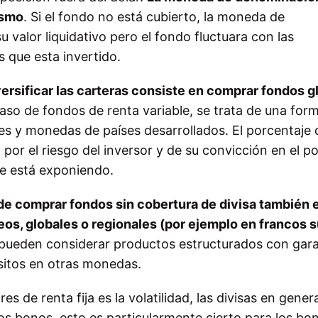
ismo
. Si el fondo no está cubierto, la moneda de
 valor liquidativo pero el fondo fluctuara con las
 que esta invertido.
versificar las carteras consiste en comprar fondos g
aso de fondos de renta variable, se trata de una for
es y monedas de países desarrollados. El porcentaje 
 por el riesgo del inversor y de su convicción en el po
se está exponiendo.
n de comprar fondos sin cobertura de divisa también 
s, globales o regionales (por ejemplo en francos s
pueden considerar productos estructurados con gara
ósitos en otras monedas.
s de renta fija es la volatilidad, las divisas en gener
los bonos, esto es particularmente cierto para los bo