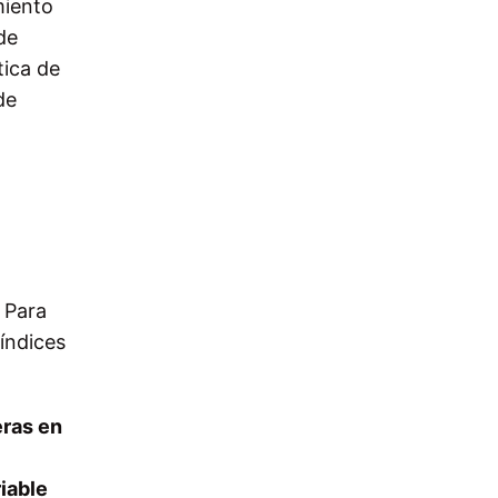
miento
de
tica de
de
. Para
índices
eras en
iable