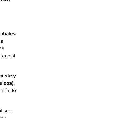
lobales
ma
de
tencial
existe y
uizos)
.
ntía de
al son
nos