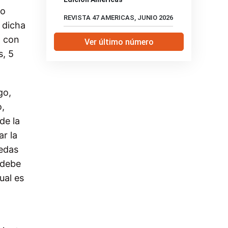
so
REVISTA 47 AMERICAS, JUNIO 2026
 dicha
, con
Ver último número
s, 5
go,
o,
de la
r la
nedas
 debe
ual es