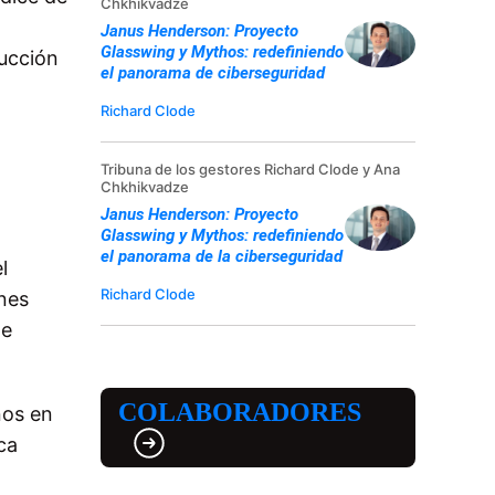
Chkhikvadze
Janus Henderson: Proyecto
Glasswing y Mythos: redefiniendo
ducción
el panorama de ciberseguridad
Richard Clode
Tribuna de los gestores Richard Clode y Ana
Chkhikvadze
Janus Henderson: Proyecto
Glasswing y Mythos: redefiniendo
el panorama de la ciberseguridad
l
Richard Clode
ones
te
COLABORADORES
ños en
ca