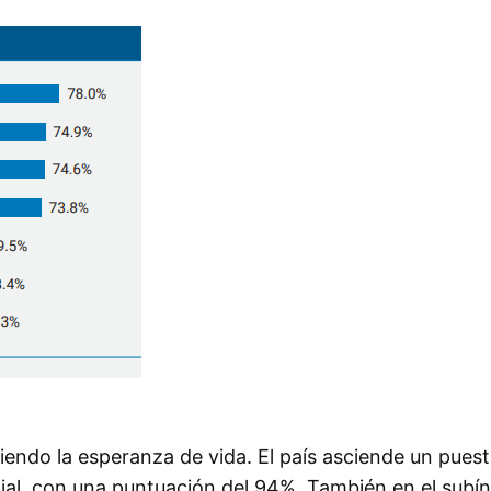
iendo la esperanza de vida. El país asciende un pues
ial, con una puntuación del 94%. También en el subín