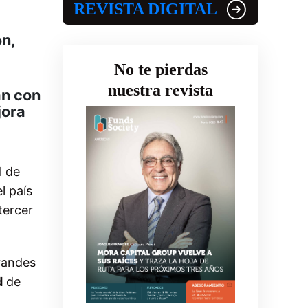
REVISTA DIGITAL
ón,
No te pierdas
nuestra revista
an con
jora
l de
el país
tercer
randes
d
de