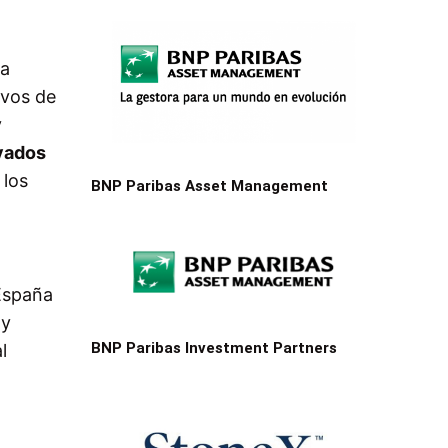
la
ivos de
y
ivados
 los
BNP Paribas Asset Management
 España
 y
BNP Paribas Investment Partners
l