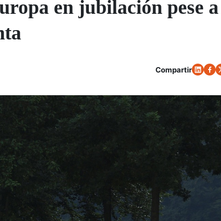
uropa en jubilación pese a
nta
Compartir