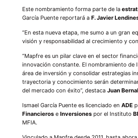
Este nombramiento forma parte de la
estra
García Puente reportará a
F. Javier Lendine
“En esta nueva etapa, me sumo a un gran equ
visión y responsabilidad al crecimiento y co
“Mapfre es un pilar clave en el sector financ
innovación constante. El nombramiento de I
área de inversión y consolidar estrategias i
trayectoria y conocimiento serán determinan
del mercado con éxito”, destaca
Juan Berna
Ismael García Puente es licenciado en
ADE
po
Financieros
e
Inversiones
por el Instituto
B
MFIA.
Vinculado a Mapfre desde 2011, hasta ahora 