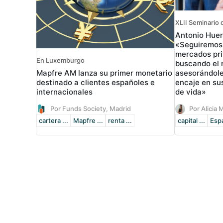
XLII Seminario d
Antonio Huer
«Seguiremos
mercados pri
En Luxemburgo
buscando el m
Mapfre AM lanza su primer monetario
asesorándole
destinado a clientes españoles e
encaje en su
internacionales
de vida»
Por Funds Society, Madrid
Por Alicia 
cartera ...
Mapfre ...
renta ...
capital ...
Esp