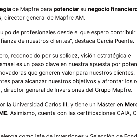
tegia
de Mapfre para
potenciar
su
negocio financier
s
, director general de Mapfre AM.
ipo de profesionales desde el que espero contribuir
nfianza de nuestros clientes”, destaca García Puente.
iero, reconocido por su solidez, visión estratégica e
smael es un paso clave en nuestra apuesta por potenc
nnovadoras que generen valor para nuestros clientes.
tes para alcanzar nuestros objetivos y afrontar los r
l
, director general de Inversiones del Grupo Mapfre.
r la Universidad Carlos III, y tiene un Máster en
Mer
ME
. Asimismo, cuenta con las certificaciones CAIA,
ejercía como jefe de Inversiones y Selección de Fon