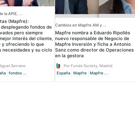
e la APIE, ...
tas (Mapfre):
Cambios en Mapfre AM y ...
 desplegando fondos de
vados pero siempre
Mapfre nombra a Eduardo Ripollés
ejor interés del cliente,
nuevo responsable de Negocio de
 y ofreciendo lo que
Mapfre Inversión y ficha a Antonio
s necesidades y su ciclo
Sanz como director de Operaciones
en la gestora
Miguel Serrano
Por Funds Society, Madrid
aña
fondos ...
España
Mapfre
Mapfre ...