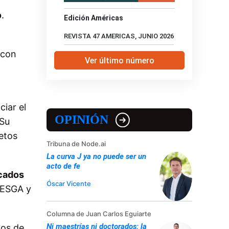
o
.
Edición Américas
REVISTA 47 AMERICAS, JUNIO 2026
 con
Ver último número
iar el
OPINIÓN
 Su
etos
Tribuna de Node.ai
La curva J ya no puede ser un
acto de fe
cados
Óscar Vicente
 CESGA y
Columna de Juan Carlos Eguiarte
Ni maestrías ni doctorados: la
dos de