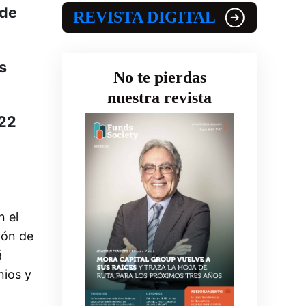
 de
REVISTA DIGITAL
s
No te pierdas
nuestra revista
022
n el
ión de
á
nios y