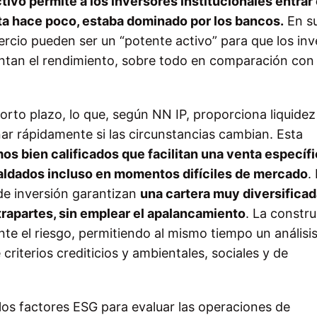
tivo permite a los inversores institucionales entrar
ta hace poco, estaba dominado por los bancos.
En s
ercio pueden ser un “potente activo” para que los in
mentan el rendimiento, sobre todo en comparación con
corto plazo, lo que, según NN IP, proporciona liquidez
nar rápidamente si las circunstancias cambian. Esta
os bien calificados que facilitan una venta específ
aldados incluso en momentos difíciles de mercado
.
 de inversión garantizan
una cartera muy diversificad
trapartes, sin emplear el apalancamiento
. La constr
te el riesgo, permitiendo al mismo tiempo un análisis
criterios crediticios y ambientales, sociales y de
los factores ESG para evaluar las operaciones de