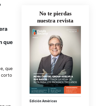
o
No te pierdas
nuestra revista
tera
ón que
e, que
 corto
Edición Américas