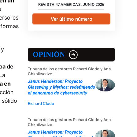
 en un
REVISTA 47 AMERICAS, JUNIO 2026
u
versores
Ver último número
 formas
 y
OPINIÓN
ica de
Tribuna de los gestores Richard Clode y Ana
Chkhikvadze
 La
Janus Henderson: Proyecto
a en
Glasswing y Mythos: redefiniendo
ucción
el panorama de cybersecurity
 sólido
Richard Clode
Tribuna de los gestores Richard Clode y Ana
Chkhikvadze
Janus Henderson: Proyecto