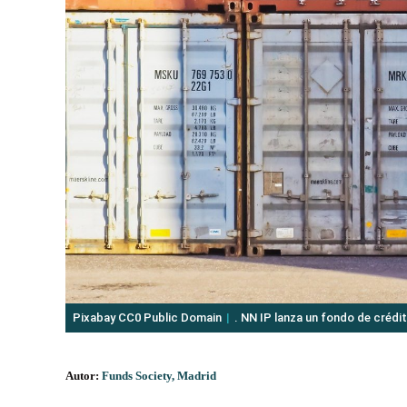
Pixabay CC0 Public Domain
. NN IP lanza un fondo de crédit
Autor:
Funds Society, Madrid