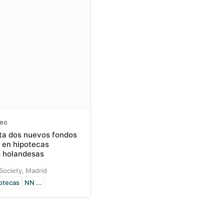
peo
ta dos nuevos fondos
n en hipotecas
s holandesas
Society, Madrid
otecas
NN ...