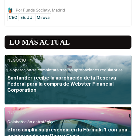
Por Funds Society, Madrid
CEO
EE.UU.
Mirova
LO MÁS ACTUAL
NEGOCIO
La operación se completará tras las aprobaciones regulatorias
Santander recibe la aprobación de la Reserva
Federal para la compra de Webster Financial
Corporation
NEGOCIO
Colaboración estratégica
etoro amplía su presencia en la Fórmula 1 con una
colaboración con Pierre Gasly