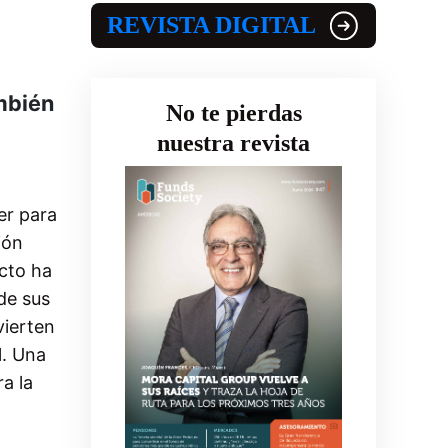
REVISTA DIGITAL
ambién
No te pierdas
nuestra revista
er para
ión
acto ha
de sus
vierten
l. Una
a la