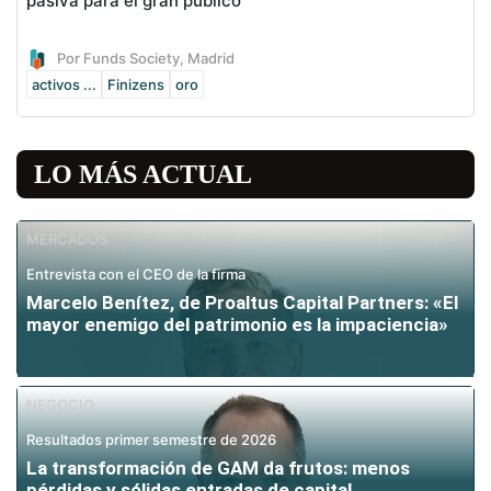
pasiva para el gran público
Por Funds Society, Madrid
activos ...
Finizens
oro
LO MÁS ACTUAL
MERCADOS
Entrevista con el CEO de la firma
Marcelo Benítez, de Proaltus Capital Partners: «El
mayor enemigo del patrimonio es la impaciencia»
NEGOCIO
Resultados primer semestre de 2026
La transformación de GAM da frutos: menos
pérdidas y sólidas entradas de capital