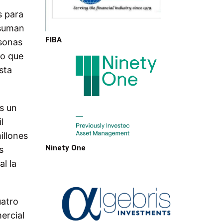
s para
 suman
FIBA
rsonas
lo que
sta
s un
l
illones
Ninety One
s
l la
uatro
ercial