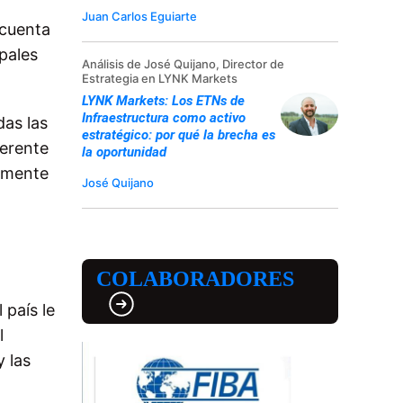
Juan Carlos Eguiarte
 cuenta
pales
Análisis de José Quijano, Director de
Estrategia en LYNK Markets
LYNK Markets: Los ETNs de
Infraestructura como activo
das las
estratégico: por qué la brecha es
ferente
la oportunidad
almente
José Quijano
COLABORADORES
 país le
l
y las