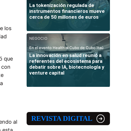
La tokenización regulada de
instrumentos financieros mueve
cerca de 50 millones de euros
e los
dad
NEGOCIO
En el evento Health al Cubo de Cubo Itaú
La innovación en salud reunió a
ló que
referentes del ecosistema para
, con
debatir sobre IA, biotecnología y
venture capital
te
ra
REVISTA DIGITAL
endo al
n esta