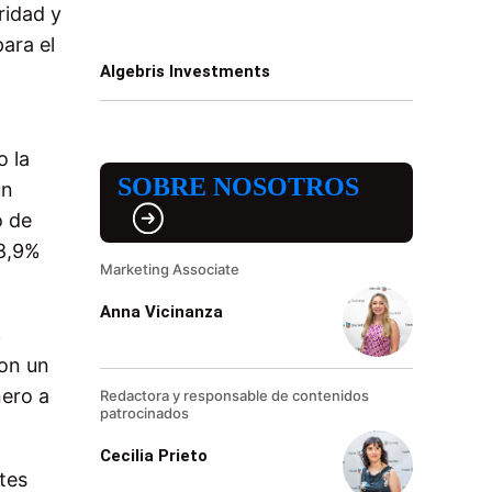
ridad y
ara el
Algebris Investments
o la
SOBRE NOSOTROS
un
o de
28,9%
Marketing Associate
Anna Vicinanza
%
con un
nero a
Redactora y responsable de contenidos
patrocinados
Cecilia Prieto
ntes