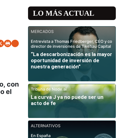
LO MÁS ACTUAL
MERCADOS
Entrevista a Thomas Friedberger, CEO y co
director de inversiones de Tikehau Capital
“La descarbonización es la mayor
oportunidad de inversión de
nuestra generación”
o, con
Tribuna de Node.ai
o el
La curva J ya no puede ser un
acto de fe
ALTERNATIVOS
En España