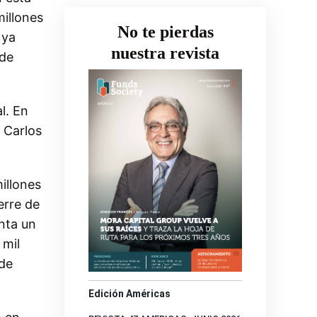
millones
No te pierdas
 ya
nuestra revista
 de
l. En
 Carlos
illones
erre de
enta un
 mil
 de
Edición Américas