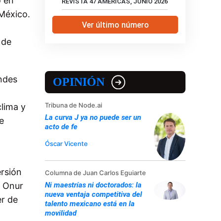
o en
REVISTA 47 AMERICAS, JUNIO 2026
 México.
Ver último número
 de
ndes
OPINIÓN
Tribuna de Node.ai
lima y
La curva J ya no puede ser un
e
acto de fe
Óscar Vicente
ersión
Columna de Juan Carlos Eguiarte
Ni maestrías ni doctorados: la
a Onur
nueva ventaja competitiva del
er de
talento mexicano está en la
movilidad