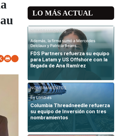
la
LO MÁS ACTUAL
eau
NOMBRAMIENTOS
Además, la firma sumó a Mercedes
Delclaux y Patricia Beans
FDS Partners refuerza su equipo
para Latam y US Offshore con la
llegada de Ana Ramírez
NOMBRAMIENTOS
En Londres
Columbia Threadneedle refuerza
su equipo de Inversión con tres
nombramientos