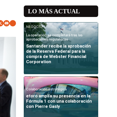
LO MÁS ACTUAL
NEGOCIO
La operación se completará tras las
aprobaciones regulatorias
Santander recibe la aprobación
de la Reserva Federal para la
compra de Webster Financial
Corporation
NEGOCIO
Colaboración estratégica
etoro amplía su presencia en la
Fórmula 1 con una colaboración
con Pierre Gasly