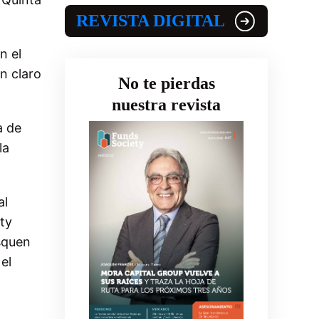
REVISTA DIGITAL
n el
n claro
No te pierdas
nuestra revista
a de
la
al
ty
usquen
el