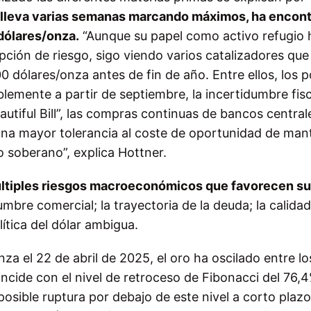
e lleva varias semanas marcando máximos, ha encon
 dólares/onza.
“Aunque su papel como activo refugio 
ción de riesgo, sigo viendo varios catalizadores que
00 dólares/onza antes de fin de año. Entre ellos, los p
blemente a partir de septiembre, la incertidumbre fisc
autiful Bill”, las compras continuas de bancos central
 una mayor tolerancia al coste de oportunidad de man
go soberano”, explica Hottner.
ltiples riesgos macroeconómicos que favorecen su
umbre comercial; la trayectoria de la deuda; la calidad
olítica del dólar ambigua.
za el 22 de abril de 2025, el oro ha oscilado entre lo
incide con el nivel de retroceso de Fibonacci del 76,4
osible ruptura por debajo de este nivel a corto plazo