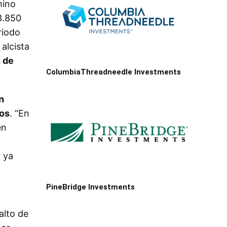
mino
3.850
riodo
alcista
 de
ColumbiaThreadneedle Investments
n
dos
. “En
en
 ya
PineBridge Investments
salto de