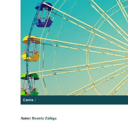
Canva
Autor:
Beatriz Zúñiga