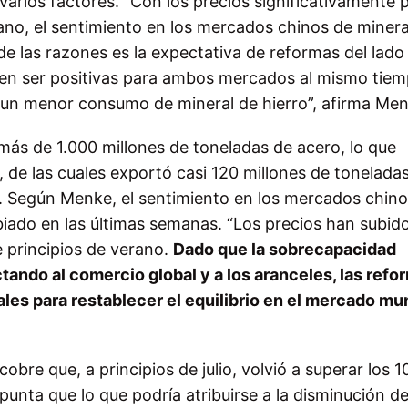
 varios factores.
“
Con los precios significativamente 
ano, el sentimiento en los mercados chinos de minera
e las razones es la expectativa de reformas del lado 
eden ser positivas para ambos mercados al mismo tiem
 un menor consumo de mineral de hierro”, afirma Me
ás de 1.000 millones de toneladas de acero, lo que
, de las cuales exportó casi 120 millones de tonelada
ís. Según Menke, el sentimiento en los mercados chin
iado en las últimas semanas. “Los precios han subid
 principios de verano.
Dado que la sobrecapacidad
tando al comercio global y a los aranceles, las refo
ales para restablecer el equilibrio en el mercado mu
bre que, a principios de julio, volvió a superar los 1
unta que lo que podría atribuirse a la disminución de