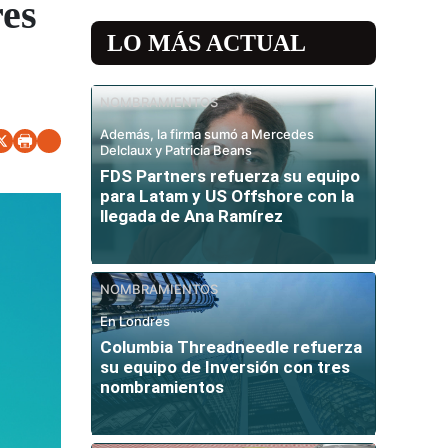
res
LO MÁS ACTUAL
NOMBRAMIENTOS
Además, la firma sumó a Mercedes
Delclaux y Patricia Beans
FDS Partners refuerza su equipo
para Latam y US Offshore con la
llegada de Ana Ramírez
NOMBRAMIENTOS
En Londres
Columbia Threadneedle refuerza
su equipo de Inversión con tres
nombramientos