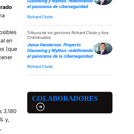
Glasswing y Mythos: redefiniendo
el panorama de ciberseguridad
trado
ha
Richard Clode
osibles
Tribuna de los gestores Richard Clode y Ana
Chkhikvadze
al en
Janus Henderson: Proyecto
es (que
Glasswing y Mythos: redefiniendo
el panorama de la ciberseguridad
tener
Richard Clode
COLABORADORES
s 3.180
% y,
,