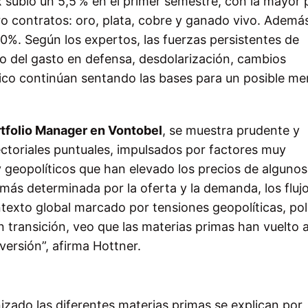
subió un 5,5 % en el primer semestre, con la mayor 
o contratos: oro, plata, cobre y ganado vivo. Además
 50%. Según los expertos, las fuerzas persistentes de
o del gasto en defensa, desdolarización, cambios
ico continúan sentando las bases para un posible m
rtfolio Manager en Vontobel
, se muestra prudente y
toriales puntuales, impulsados por factores muy
y geopolíticos que han elevado los precios de algunos
más determinada por la oferta y la demanda, los fluj
texto global marcado por tensiones geopolíticas, pol
 transición, veo que las materias primas han vuelto 
nversión”, afirma Hottner.
izado las diferentes materias primas se explican por