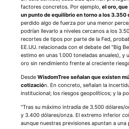
factores concretos. Por ejemplo,
el oro, qu
un punto de equilibrio en torno a los 3.350
perdido algo de fuerza por una menor percep
podrían llevarlo a niveles cercanos a los 3.5
recortes de tipos por parte de la Fed, proba
EE.UU. relacionada con el debate del “Big Be
estimo en unas 1.000 toneladas anuales), y
oro sin rendimiento frente al creciente ries
Desde
WisdomTree señalan que existen mú
cotizació
n. En concreto, señalan la incertid
institucional; los riesgos geopolíticos; y la p
“Tras su máximo intradía de 3.500 dólares/on
y 3.400 dólares/onza. El extremo inferior co
aunque nuestras previsiones apuntan a una p