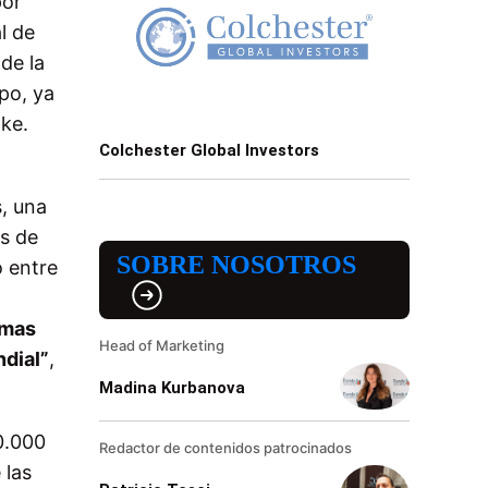
por
l de
de la
po, ya
nke.
Colchester Global Investors
s, una
os de
SOBRE NOSOTROS
o entre
rmas
Head of Marketing
ndial”
,
Madina Kurbanova
0.000
Redactor de contenidos patrocinados
 las