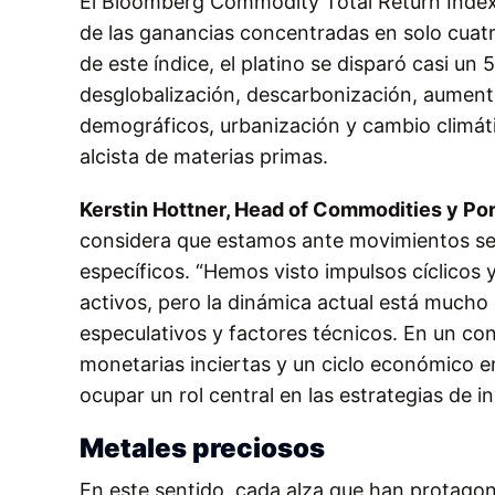
El Bloomberg Commodity Total Return Index 
de las ganancias concentradas en solo cuatr
de este índice, el platino se disparó casi un
desglobalización, descarbonización, aument
demográficos, urbanización y cambio climát
alcista de materias primas.
Kerstin Hottner, Head of Commodities y Po
considera que estamos ante movimientos sec
específicos. “Hemos visto impulsos cíclicos 
activos, pero la dinámica actual está mucho 
especulativos y factores técnicos. En un con
monetarias inciertas y un ciclo económico en
ocupar un rol central en las estrategias de i
Metales preciosos
En este sentido, cada alza que han protagon