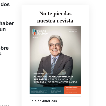
ados
No te pierdas
nuestra revista
 haber
 un
obre
s
Edición Américas