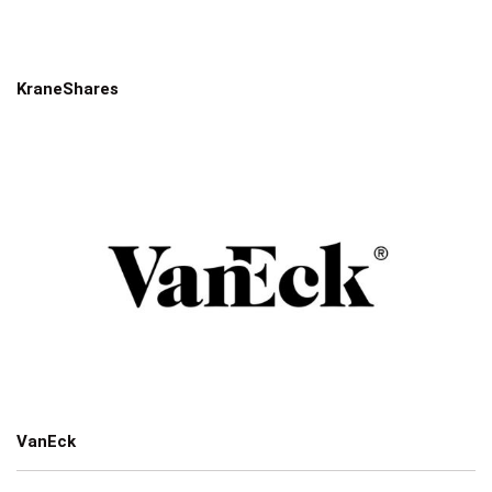
KraneShares
VanEck