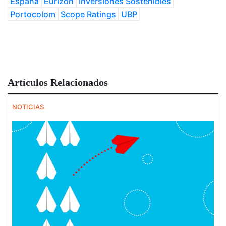
España
Eurizon
Inversiones Sostenibles
Portocolom
Scope Ratings
UBP
Artículos Relacionados
NOTICIAS