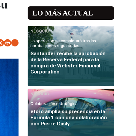
su
LO MÁS ACTUAL
NEGOCIO
La operación se completará tras las
aprobaciones regulatorias
Santander recibe la aprobación
de la Reserva Federal para la
compra de Webster Financial
Corporation
NEGOCIO
Colaboración estratégica
etoro amplía su presencia en la
Fórmula 1 con una colaboración
con Pierre Gasly