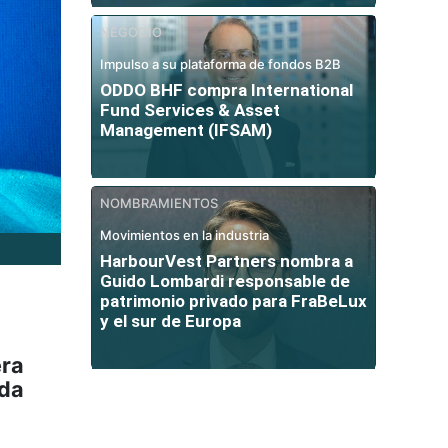
NEGOCIO
Impulso a su plataforma de fondos B2B
ODDO BHF compra International
Fund Services & Asset
Management (IFSAM)
NOMBRAMIENTOS
Movimientos en la industria
HarbourVest Partners nombra a
Guido Lombardi responsable de
patrimonio privado para FraBeLux
y el sur de Europa
era
ada