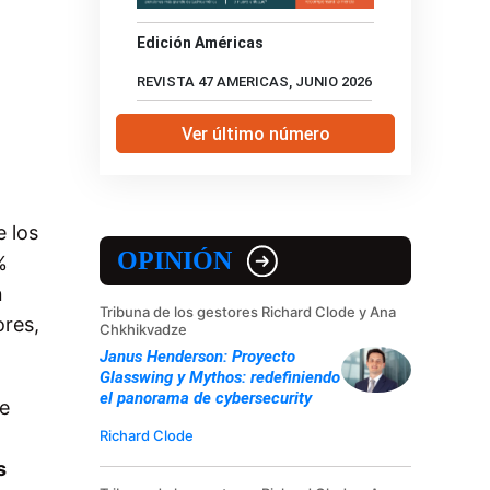
Edición Américas
REVISTA 47 AMERICAS, JUNIO 2026
Ver último número
 los
OPINIÓN
%
n
Tribuna de los gestores Richard Clode y Ana
ores,
Chkhikvadze
Janus Henderson: Proyecto
Glasswing y Mythos: redefiniendo
el panorama de cybersecurity
de
Richard Clode
s