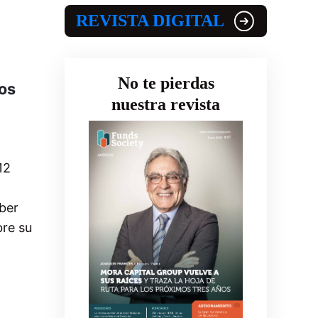
REVISTA DIGITAL
No te pierdas
ros
nuestra revista
12
aber
bre su