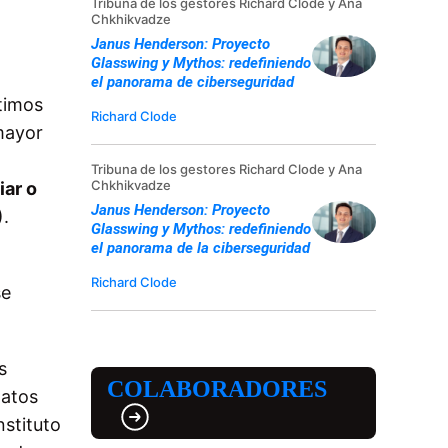
Tribuna de los gestores Richard Clode y Ana
Chkhikvadze
Janus Henderson: Proyecto
Glasswing y Mythos: redefiniendo
el panorama de ciberseguridad
timos
Richard Clode
mayor
Tribuna de los gestores Richard Clode y Ana
Chkhikvadze
iar o
Janus Henderson: Proyecto
).
Glasswing y Mythos: redefiniendo
el panorama de la ciberseguridad
Richard Clode
se
s
COLABORADORES
datos
nstituto