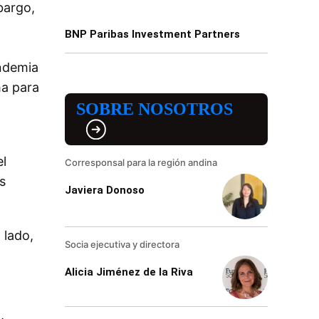
bargo,
BNP Paribas Investment Partners
andemia
a para
SOBRE NOSOTROS
el
Corresponsal para la región andina
s
Javiera Donoso
 lado,
Socia ejecutiva y directora
Alicia Jiménez de la Riva