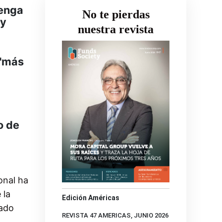
tenga
No te pierdas
ay
nuestra revista
 "más
o de
onal ha
 la
Edición Américas
iado
REVISTA 47 AMERICAS, JUNIO 2026