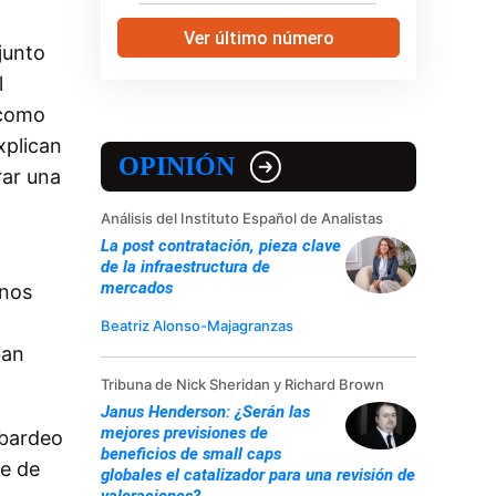
Ver último número
 junto
l
 como
xplican
OPINIÓN
rar una
Análisis del Instituto Español de Analistas
La post contratación, pieza clave
de la infraestructura de
mercados
unos
Beatriz Alonso-Majagranzas
ban
Tribuna de Nick Sheridan y Richard Brown
Janus Henderson: ¿Serán las
mejores previsiones de
mbardeo
beneficios de small caps
ce de
globales el catalizador para una revisión de
valoraciones?