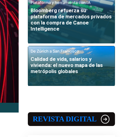
Plataforma y herramienta con IA
Bloomberg refuerza su
plataforma de mercados privados
con la compra de Canoe
Intelligence
De Zúrich a San Francisco
Calidad de vida, salarios y
vivienda: el nuevo mapa de las
metrópolis globales
REVISTA DIGITAL