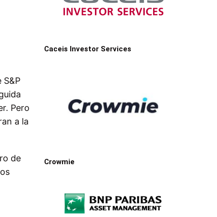
Caceis Investor Services
e S&P
eguida
er. Pero
an a la
ro de
Crowmie
los