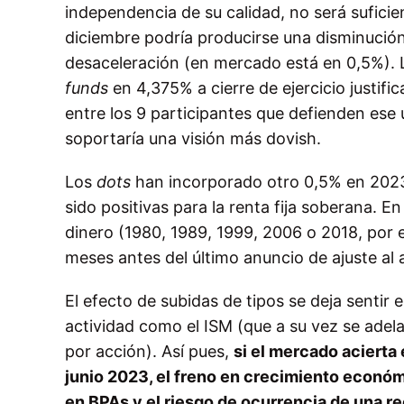
independencia de su calidad, no será suficie
diciembre podría producirse una disminución
desaceleración (en mercado está en 0,5%). 
funds
en 4,375% a cierre de ejercicio justif
entre los 9 participantes que defienden ese
soportaría una visión más dovish.
Los
dots
han incorporado otro 0,5% en 2023
sido positivas para la renta fija soberana. E
dinero (1980, 1989, 1999, 2006 o 2018, por 
meses antes del último anuncio de ajuste al 
El efecto de subidas de tipos se deja sentir
actividad como el ISM (que a su vez se adela
por acción). Así pues,
si el mercado acierta
junio 2023, el freno en crecimiento econó
en BPAs y el riesgo de ocurrencia de una r