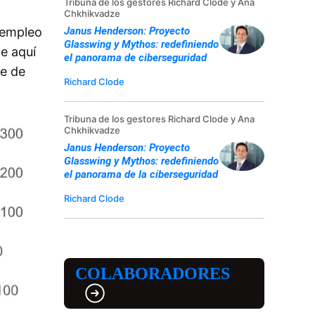
Tribuna de los gestores Richard Clode y Ana
Chkhikvadze
Janus Henderson: Proyecto
esempleo
Glasswing y Mythos: redefiniendo
de aquí
el panorama de ciberseguridad
re de
Richard Clode
Tribuna de los gestores Richard Clode y Ana
Chkhikvadze
Janus Henderson: Proyecto
Glasswing y Mythos: redefiniendo
el panorama de la ciberseguridad
Richard Clode
COLABORADORES