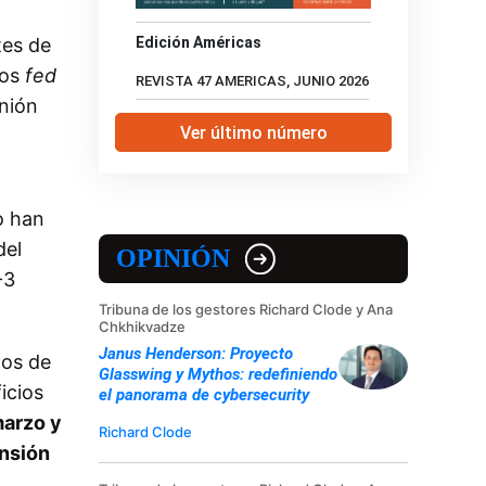
Edición Américas
tes de
los
fed
REVISTA 47 AMERICAS, JUNIO 2026
inión
Ver último número
o han
del
OPINIÓN
-3
Tribuna de los gestores Richard Clode y Ana
Chkhikvadze
Janus Henderson: Proyecto
dos de
Glasswing y Mythos: redefiniendo
icios
el panorama de cybersecurity
marzo y
Richard Clode
ansión