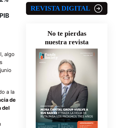
REVISTA DIGITAL
PIB
No te pierdas
nuestra revista
l, algo
s
junio
o a la
ncia de
 del
n