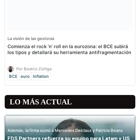
La visión de las gestoras
Comienza el rock ‘n’ roll en la eurozona: el BCE subirá
los tipos y detallará su herramienta antifragmentación
Por Beatriz Zúñiga
BCE
euro
Inflation
LO MÁS ACTUAL
NOMBRAMIENTOS
Además, la firma sumó a Mercedes Delclaux y Patricia Beans
FDS Partners refuerza su equipo para Latam y US