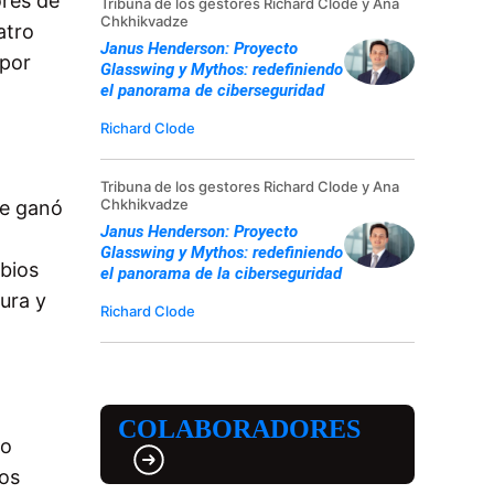
ores de
Tribuna de los gestores Richard Clode y Ana
Chkhikvadze
atro
Janus Henderson: Proyecto
 por
Glasswing y Mythos: redefiniendo
el panorama de ciberseguridad
Richard Clode
Tribuna de los gestores Richard Clode y Ana
Chkhikvadze
se ganó
Janus Henderson: Proyecto
Glasswing y Mythos: redefiniendo
mbios
el panorama de la ciberseguridad
ura y
Richard Clode
COLABORADORES
lo
dos