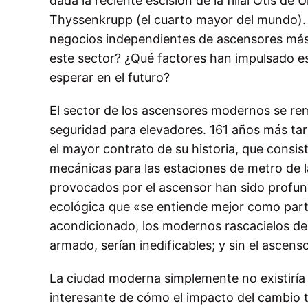
dada la reciente escisión de la filial Otis d
Thyssenkrupp (el cuarto mayor del mundo). M
negocios independientes de ascensores más 
este sector? ¿Qué factores han impulsado es
esperar en el futuro?
El sector de los ascensores modernos se rem
seguridad para elevadores. 161 años más ta
el mayor contrato de su historia, que consis
mecánicas para las estaciones de metro de l
provocados por el ascensor han sido profun
ecológica que «se entiende mejor como parte
acondicionado, los modernos rascacielos de c
armado, serían inedificables; y sin el ascenso
La ciudad moderna simplemente no existiría s
interesante de cómo el impacto del cambio t