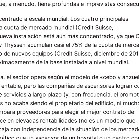
ue, a menudo, tiene profundas e imprevistas consecu
centrado a escala mundial. Los cuatro principales
a cuota de mercado mundial (Credit Suisse,
ueva instalación está aún más concentrado, ya que O
 y Thyssen acumulan casi el 75% de la cuota de merc
 de nuevos equipos (Credit Suisse, diciembre de 201
oximadamente de la base
instalada a nivel mundial.
na,
el sector opera según el modelo de «cebo y anzue
rentable, pero las compañías de ascensores logran c
e servicios a largo plazo (y, con frecuencia, el promo
os no acaba siendo el propietario del edificio, ni much
ompara proveedores para elegir el mejor contrato de
duce en elevadas rentabilidades (no es un modelo que
 caja con independencia de la situación de los merca
ático que un ascensor de un hospital o un centro co