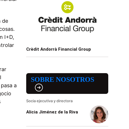
a de
 cosas.
n I+D,
trolar
Crèdit Andorrà Financial Group
rar
l
SOBRE NOSOTROS
 pasa a
gocio
s
Socia ejecutiva y directora
Alicia Jiménez de la Riva