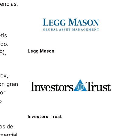
encias.
tis
ado.
Legg Mason
8),
lo»,
on gran
tor
o
Investors Trust
dos de
mercial