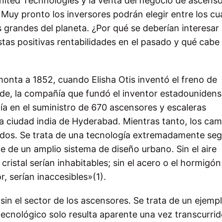
e United Technologies y la venta del negocio de ascens
uy pronto los inversores podrán elegir entre los cu
grandes del planeta. ¿Por qué se deberían interesar
tas positivas rentabilidades en el pasado y qué cabe
onta a 1852, cuando Elisha Otis inventó el freno de
rde, la compañía que fundó el inventor estadouniden
tía en el suministro de 670 ascensores y escaleras
a ciudad india de Hyderabad. Mientras tanto, los ca
dos. Se trata de una tecnología extremadamente seg
 de un amplio sistema de diseño urbano. Sin el aire
ristal serían inhabitables; sin el acero o el hormigón
r, serían inaccesibles»(1).
in el sector de los ascensores. Se trata de un ejemp
ecnológico solo resulta aparente una vez transcurri