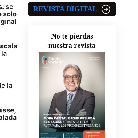
s: se
REVISTA DIGITAL
o solo
iginal
No te pierdas
nuestra revista
escala
 la
e la
isse,
talada