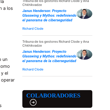
Tribuna de los gestores Richard Clode y Ana
la
Chkhikvadze
n a los
Janus Henderson: Proyecto
Glasswing y Mythos: redefiniendo
el panorama de ciberseguridad
Richard Clode
Tribuna de los gestores Richard Clode y Ana
z
Chkhikvadze
Janus Henderson: Proyecto
Glasswing y Mythos: redefiniendo
o un
el panorama de la ciberseguridad
(como
Richard Clode
y el
 operar
COLABORADORES
s