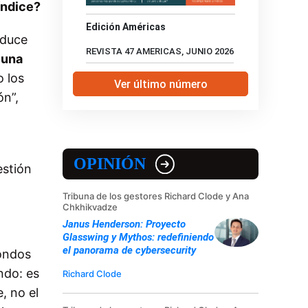
índice?
Edición Américas
aduce
REVISTA 47 AMERICAS, JUNIO 2026
 una
 los
Ver último número
ón”,
OPINIÓN
estión
Tribuna de los gestores Richard Clode y Ana
Chkhikvadze
Janus Henderson: Proyecto
Glasswing y Mythos: redefiniendo
el panorama de cybersecurity
fondos
ndo: es
Richard Clode
, no el