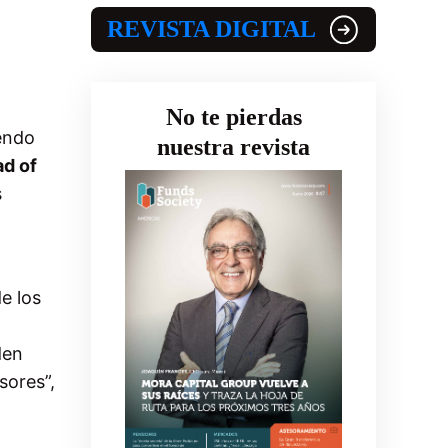
REVISTA DIGITAL
No te pierdas
iendo
nuestra revista
ad of
s
e los
den
sores”,