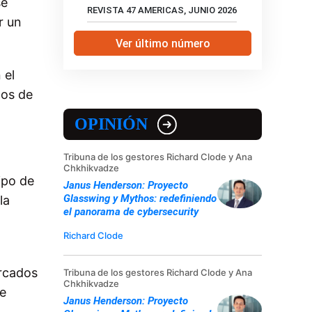
se
REVISTA 47 AMERICAS, JUNIO 2026
r un
Ver último número
 el
tos de
OPINIÓN
Tribuna de los gestores Richard Clode y Ana
Chkhikvadze
ipo de
Janus Henderson: Proyecto
Glasswing y Mythos: redefiniendo
la
el panorama de cybersecurity
Richard Clode
ercados
Tribuna de los gestores Richard Clode y Ana
Chkhikvadze
de
Janus Henderson: Proyecto