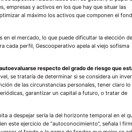
s, empresas y activos en los que hay que situar las
timizar al máximo los activos que componen el fond
 en el mercado, lo que puede dificultar la elección d
a cada perfil, Gescooperativo apela al viejo sofisma
 autoevaluarse respecto del grado de riesgo que est
ivel, se trataría de determinar si se considera un inve
ción de las circunstancias personales, tener claro lo
iódicas, garantizar un capital a futuro, o tratar de
ita a despejar sería la del horizonte temporal en el q
ien este ejercicio de “autoconocimiento”, señala l firm
inversor el fondo o la gama de fondos que mejor se a