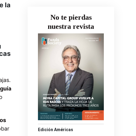
e la
No te pierdas
nuestra revista
u
icas
ajas.
guía
o
los
bar
Edición Américas