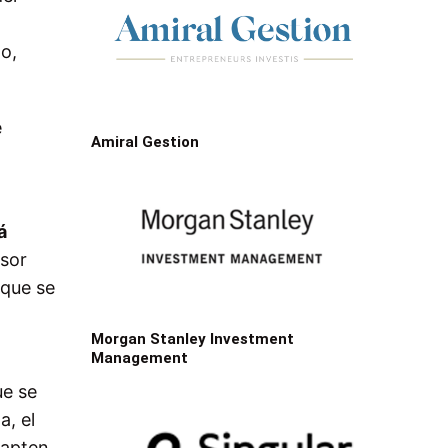
o,
e
Amiral Gestion
á
rsor
 que se
Morgan Stanley Investment
Management
ue se
a, el
dapten