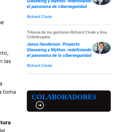
Glasswing y Mythos: redefiniendo
el panorama de ciberseguridad
Richard Clode
pe
Tribuna de los gestores Richard Clode y Ana
Chkhikvadze
Janus Henderson: Proyecto
Glasswing y Mythos: redefiniendo
nto,
el panorama de la ciberseguridad
n las
Richard Clode
a
la toma
COLABORADORES
tura
el