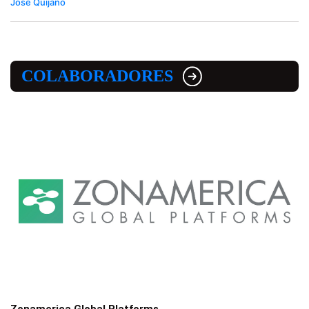
José Quijano
COLABORADORES