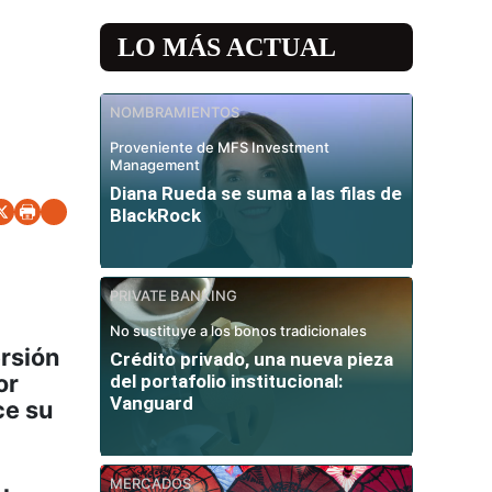
LO MÁS ACTUAL
NOMBRAMIENTOS
Proveniente de MFS Investment
Management
Diana Rueda se suma a las filas de
BlackRock
PRIVATE BANKING
No sustituye a los bonos tradicionales
ersión
Crédito privado, una nueva pieza
or
del portafolio institucional:
Vanguard
ce su
MERCADOS