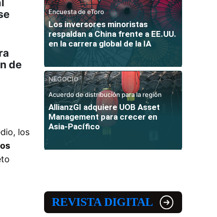
l
se
Encuesta de eToro
Los inversores minoristas
respaldan a China frente a EE.UU.
en la carrera global de la IA
ra
n de
NEGOCIO
Acuerdo de distribución para la región
AllianzGI adquiere UOB Asset
Management para crecer en
Asia-Pacífico
dio, los
nos
eto
REVISTA DIGITAL