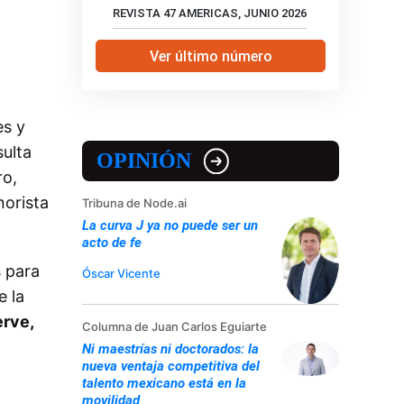
REVISTA 47 AMERICAS, JUNIO 2026
Ver último número
es y
sulta
OPINIÓN
ro,
norista
Tribuna de Node.ai
La curva J ya no puede ser un
acto de fe
s para
Óscar Vicente
e la
rve,
Columna de Juan Carlos Eguiarte
Ni maestrías ni doctorados: la
nueva ventaja competitiva del
talento mexicano está en la
movilidad