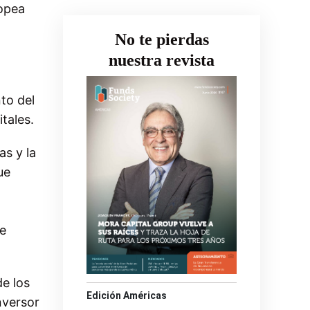
ropea
No te pierdas
nuestra revista
to del
tales.
s y la
ue
e
e los
Edición Américas
nversor