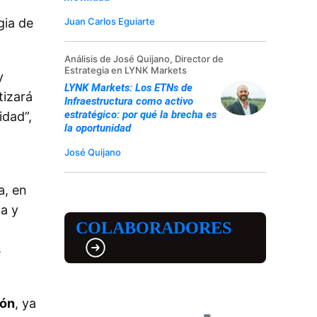
Juan Carlos Eguiarte
gia de
Análisis de José Quijano, Director de
Estrategia en LYNK Markets
y
LYNK Markets: Los ETNs de
tizará
Infraestructura como activo
estratégico: por qué la brecha es
idad”,
la oportunidad
José Quijano
a, en
da y
COLABORADORES
s
ión
, ya