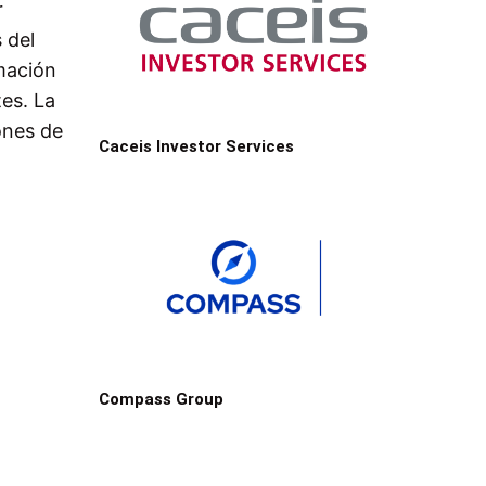
r
 del
mación
tes. La
ones de
Caceis Investor Services
Compass Group