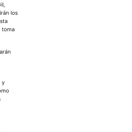
l,
irán los
ista
a toma
zarán
 y
como
s