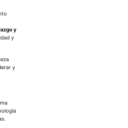
nto
razgo y
idad y
leza
derar y
ama
nología
as.