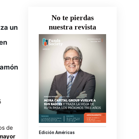
No te pierdas
nuestra revista
iza un
den
 Ramón
5
os de
Edición Américas
 mayor