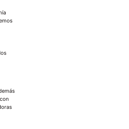
mía
remos
los
 además
 con
doras