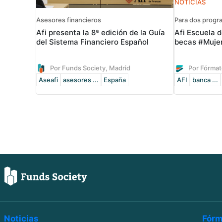
NOTICIAS
Asesores financieros
Para dos progr
Afi presenta la 8ª edición de la Guía
Afi Escuela d
del Sistema Financiero Español
becas #Muje
Por Funds Society, Madrid
Por Fórmat
Aseafi
asesores ...
España
AFI
banca ...
Noticias
Fórm