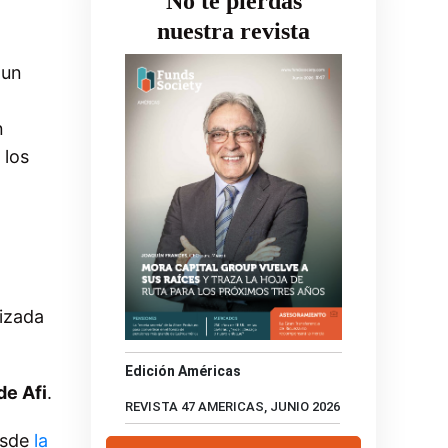
No te pierdas
nuestra revista
 un
a
n
 los
n
tizada
Edición Américas
de Afi
.
REVISTA 47 AMERICAS, JUNIO 2026
desde
la