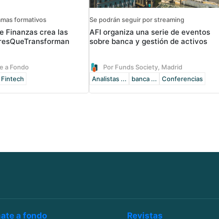
amas formativos
Se podrán seguir por streaming
e Finanzas crea las
AFI organiza una serie de eventos
resQueTransforman
sobre banca y gestión de activos
e a Fondo
Por Funds Society, Madrid
Fintech
Analistas ...
banca ...
Conferencias
ate a fondo
Revistas