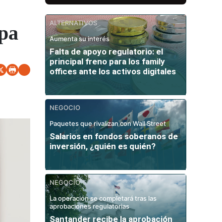
ALTERNATIVOS
opa
Aumenta su interés
Falta de apoyo regulatorio: el
principal freno para los family
offices ante los activos digitales
NEGOCIO
Paquetes que rivalizan con Wall Street
Salarios en fondos soberanos de
inversión, ¿quién es quién?
NEGOCIO
La operación se completará tras las
aprobaciones regulatorias
Santander recibe la aprobación