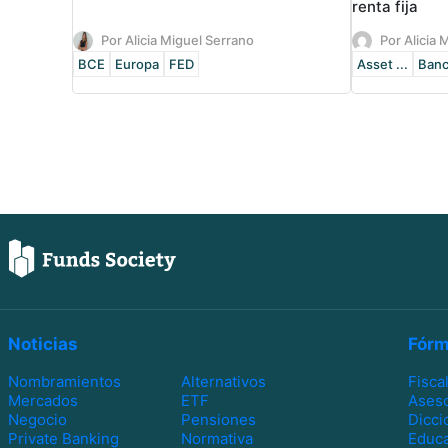
renta fija
Por Alicia Miguel Serrano
Por Alicia 
BCE
Europa
FED
Asset ...
Banc
Noticias
Fórm
Nombramientos
Alternativos
Fisca
Mercados
ETF
Ases
Negocio
Pensiones
Dicci
Private Banking
Normativa
Educa