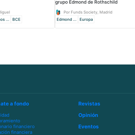
grupo Edmond de Rothschild
Miguel
Por Funds Society, Madrid
os ...
BCE
Edmond ...
Europa
ate a fondo
Revistas
lidad
Opinión
oramiento
onario financiero
Eventos
ción financiera