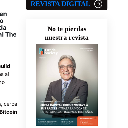
REVISTA DIGITAL
 en
vo
ida
No te pierdas
al The
nuestra revista
uild
s al
no
a, cerca
Bitcoin