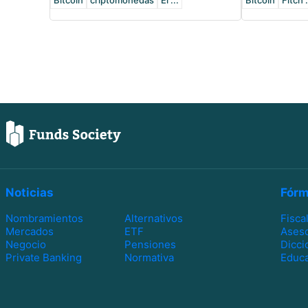
Bitcoin
criptomonedas
El ...
Bitcoin
Fitch .
Noticias
Fórm
Nombramientos
Alternativos
Fisca
Mercados
ETF
Ases
Negocio
Pensiones
Dicci
Private Banking
Normativa
Educa