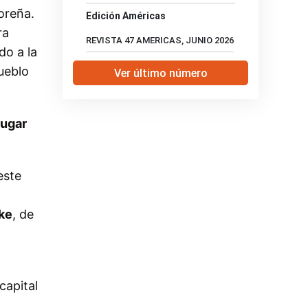
oreña.
Edición Américas
ra
REVISTA 47 AMERICAS, JUNIO 2026
do a la
pueblo
Ver último número
lugar
este
ke
, de
capital