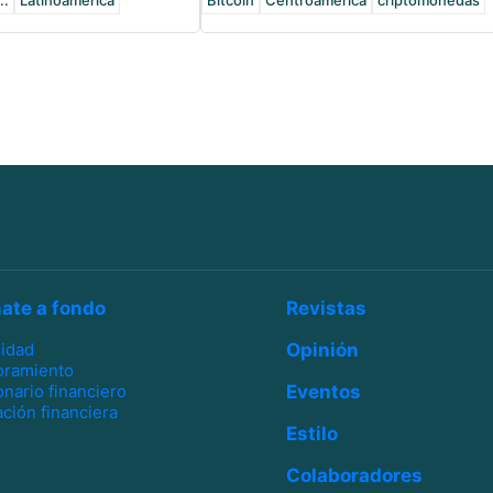
..
Latinoamérica
Bitcoin
Centroamérica
criptomonedas
ate a fondo
Revistas
lidad
Opinión
oramiento
onario financiero
Eventos
ción financiera
Estilo
Colaboradores