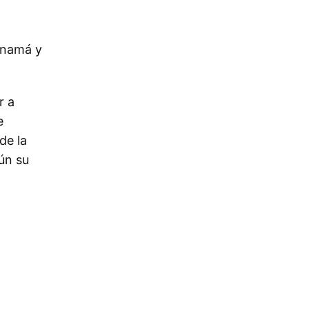
anamá y
r a
e
de la
ún su