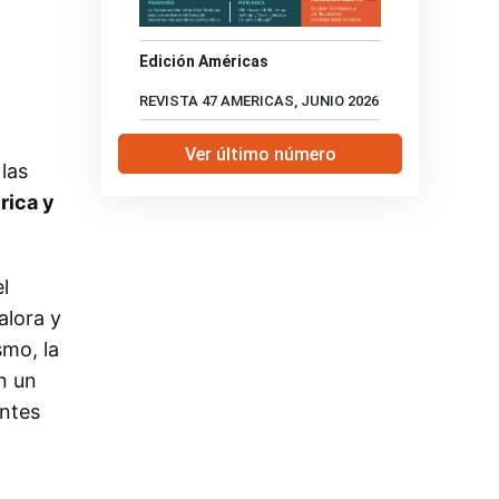
Edición Américas
REVISTA 47 AMERICAS, JUNIO 2026
Ver último número
las
rica y
l
alora y
smo, la
on un
antes