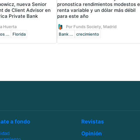
bowicz, nueva Senior
pronostica rendimientos modestos 
t de Client Advisor en
renta variable y un dólar más débil
ica Private Bank
para este año
la Huerta
Por Funds Society, Madrid
os ...
Florida
Bank ...
crecimiento
ate a fondo
Revistas
lidad
Opinión
oramiento