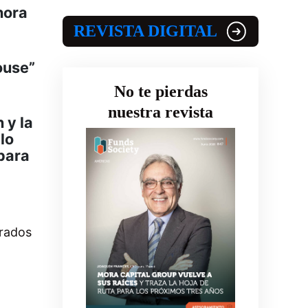
hora
REVISTA DIGITAL
ouse”
No te pierdas
nuestra revista
 y la
lo
para
rados