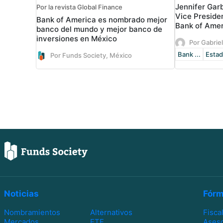
Jennifer Gar
Por la revista Global Finance
Vice Presiden
Bank of America es nombrado mejor
Bank of Amer
banco del mundo y mejor banco de
inversiones en México
Por Gabrie
Bank ...
Estad
Por Funds Society, México
Noticias
Fórm
Nombramientos
Alternativos
Fisca
Mercados
ETF
Ases