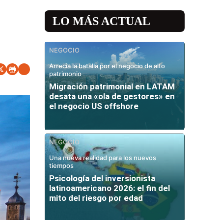
LO MÁS ACTUAL
NEGOCIO
Arrecia la batalla por el negocio de alto
patrimonio
Migración patrimonial en LATAM
desata una «ola de gestores» en
el negocio US offshore
NEGOCIO
Una nueva realidad para los nuevos
tiempos
Psicología del inversionista
latinoamericano 2026: el fin del
mito del riesgo por edad