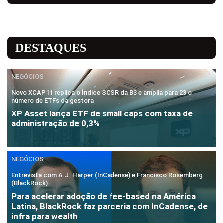
DESTAQUES
NEGÓCIOS
Novo XCAP11 replica o Índice SCSR da B3 e amplia para 23 o
número de ETFs da gestora
XP Asset lança ETF de small caps com taxa de
administração de 0,3%
NEGÓCIOS
Entrevista com A.J. Harper (InCadense) e Francisco Rosemberg
(BlackRock)
Para acelerar adoção de fee-based na América
Latina, BlackRock faz parceria com InCadense, de
infra para wealth