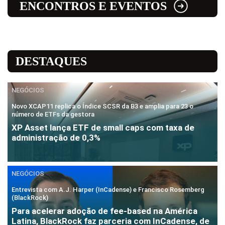
ENCONTROS E EVENTOS
DESTAQUES
NEGÓCIOS
Novo XCAP11 replica o Índice SCSR da B3 e amplia para 23 o
número de ETFs da gestora
XP Asset lança ETF de small caps com taxa de
administração de 0,3%
NEGÓCIOS
Entrevista com A.J. Harper (InCadense) e Francisco Rosemberg
(BlackRock)
Para acelerar adoção de fee-based na América
Latina, BlackRock faz parceria com InCadense, de