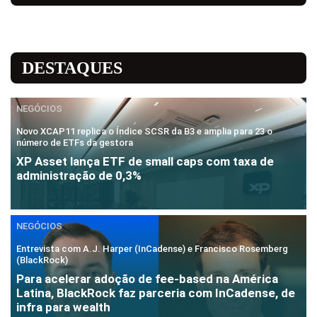
DESTAQUES
NEGÓCIOS
Novo XCAP11 replica o Índice SCSR da B3 e amplia para 23 o
número de ETFs da gestora
XP Asset lança ETF de small caps com taxa de
administração de 0,3%
NEGÓCIOS
Entrevista com A.J. Harper (InCadense) e Francisco Rosemberg
(BlackRock)
Para acelerar adoção de fee-based na América
Latina, BlackRock faz parceria com InCadense, de
infra para wealth