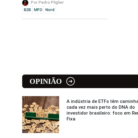
Por Pedro Pligher
B2B
MFO
Nord
OPINIÃO
A indústria de ETFs têm caminh
cada vez mais perto do DNA do
investidor brasileiro: foco em R
Fixa