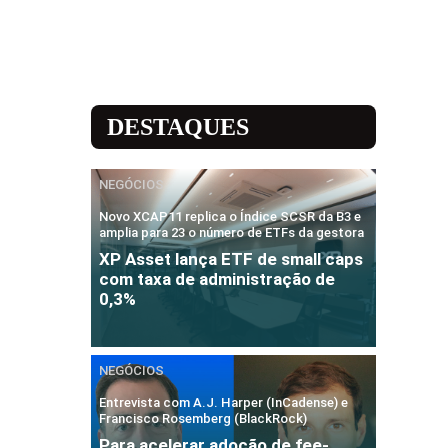
DESTAQUES
NEGÓCIOS
Novo XCAP11 replica o Índice SCSR da B3 e
amplia para 23 o número de ETFs da gestora
XP Asset lança ETF de small caps
com taxa de administração de
0,3%
NEGÓCIOS
Entrevista com A.J. Harper (InCadense) e
Francisco Rosemberg (BlackRock)
Para acelerar adoção de fee-