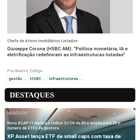
Chefe de Ativos Imobiliários Listados
Giuseppe Corona (HSBC AM): “Política monetária, IA e
eletrificação redefiniram as infraestruturas listadas”
Por Beatriz Zúñiga
gestão ...
HSBC ...
Infraestruturas ...
DESTAQUES
NEGÓCIOS
Novo XCAP11 replica o Índice SCSR da B3 e amplia para 23 o
número de ETFs da gestora
XP Asset lança ETF de small caps com taxa de