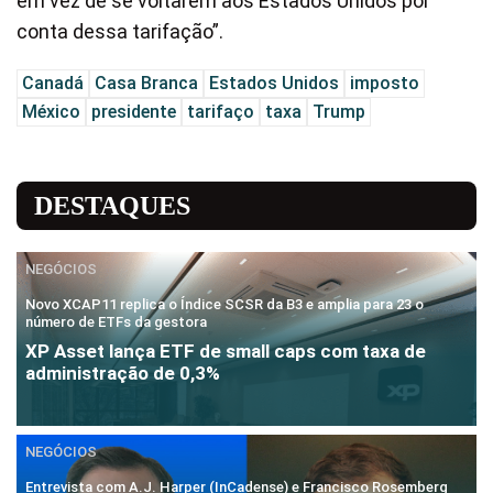
em vez de se voltarem aos Estados Unidos por
conta dessa tarifação”.
Canadá
Casa Branca
Estados Unidos
imposto
México
presidente
tarifaço
taxa
Trump
DESTAQUES
NEGÓCIOS
Novo XCAP11 replica o Índice SCSR da B3 e amplia para 23 o
número de ETFs da gestora
XP Asset lança ETF de small caps com taxa de
administração de 0,3%
NEGÓCIOS
Entrevista com A.J. Harper (InCadense) e Francisco Rosemberg