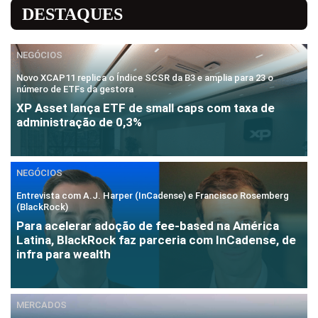
DESTAQUES
NEGÓCIOS
Novo XCAP11 replica o Índice SCSR da B3 e amplia para 23 o
número de ETFs da gestora
XP Asset lança ETF de small caps com taxa de
administração de 0,3%
NEGÓCIOS
Entrevista com A.J. Harper (InCadense) e Francisco Rosemberg
(BlackRock)
Para acelerar adoção de fee-based na América
Latina, BlackRock faz parceria com InCadense, de
infra para wealth
MERCADOS