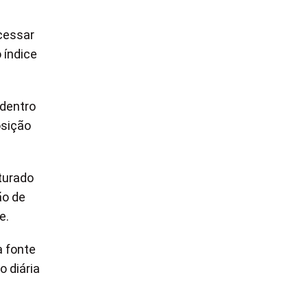
acessar
 índice
 dentro
osição
turado
ão de
e.
a fonte
o diária