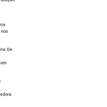
ina
o nos
ira. De
 com
e
edora