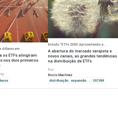
Estudo “ETFs 2030: Aproveitando a ...
e dólares em ...
A abertura do mercado varejista e
a os ETFs atingiram
novos canais, as grandes tendências
es nos dois primeiros
na distribuição de ETFs
o
Por
ety
Rocío Martínez
fluxos
distribuição
expansão ...
OICVM