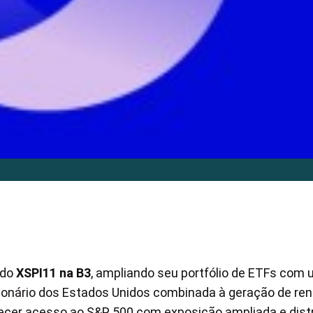
 do
XSPI11 na B3
, ampliando seu portfólio de ETFs com
ionário dos Estados Unidos combinada à geração de ren
recer acesso ao S&P 500 com exposição ampliada e dist