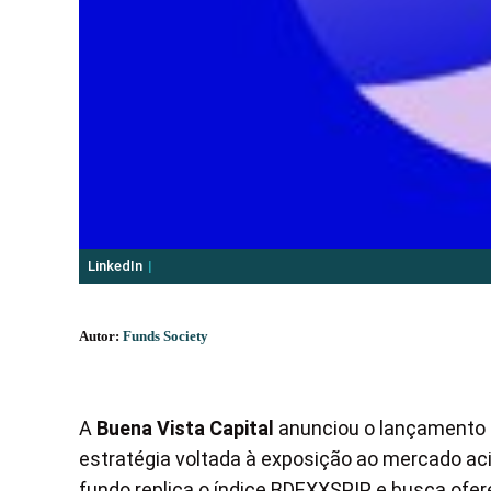
LinkedIn
Autor:
Funds Society
A
Buena Vista Capital
anunciou o lançamento
estratégia voltada à exposição ao mercado ac
fundo replica o índice BDEXXSPIP e busca ofe