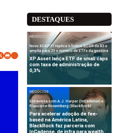
DESTAQUES
NEGÓCIOS
Novo XCAP11 replica o Índice SCSR da B3 e
amplia para 23 o número de ETFs da gestora
XP Asset lança ETF de small caps
com taxa de administração de
0,3%
NEGÓCIOS
Entrevista com A.J. Harper (InCadense) e
Francisco Rosemberg (BlackRock)
Para acelerar adoção de fee-
based na América Latina,
BlackRock faz parceria com
InCadense, de infra para wealth