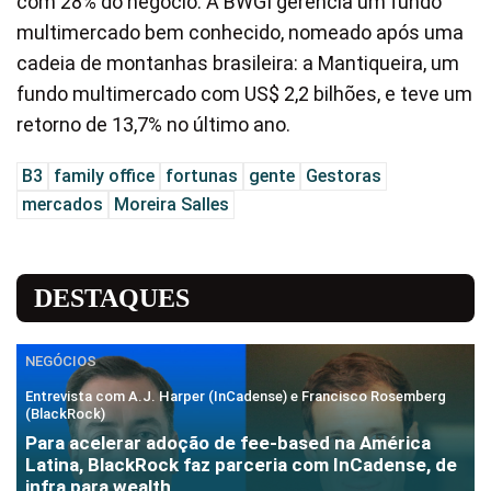
com 28% do negócio. A BWGI gerencia um fundo
multimercado bem conhecido, nomeado após uma
cadeia de montanhas brasileira: a Mantiqueira, um
fundo multimercado com US$ 2,2 bilhões, e teve um
retorno de 13,7% no último ano.
B3
family office
fortunas
gente
Gestoras
mercados
Moreira Salles
DESTAQUES
NEGÓCIOS
Entrevista com A.J. Harper (InCadense) e Francisco Rosemberg
(BlackRock)
Para acelerar adoção de fee-based na América
Latina, BlackRock faz parceria com InCadense, de
infra para wealth