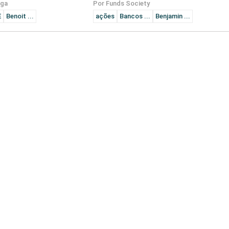
iga
Por Funds Society
E
Benoit ...
ações
Bancos ...
Benjamin ...