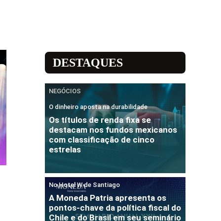
DESTAQUES
NEGÓCIOS
O dinheiro aposta na durabilidade
Os títulos de renda fixa se
destacam nos fundos mexicanos
com classificação de cinco
estrelas
No Hotel W de Santiago
A Moneda Patria apresenta os
pontos-chave da política fiscal do
Chile e do Brasil em seu seminário