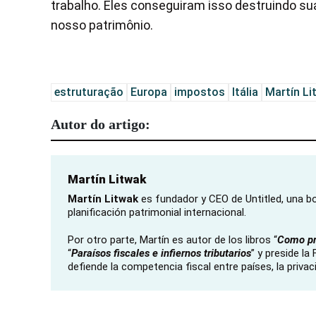
trabalho. Eles conseguiram isso destruindo su
nosso patrimônio.
estruturação
Europa
impostos
Itália
Martín Li
Autor do artigo:
Martín Litwak
Martín Litwak
es fundador y CEO de Untitled, una bo
planificación patrimonial internacional.
Por otro parte, Martín es autor de los libros “
Como pro
“
Paraísos fiscales e infiernos tributarios
” y preside l
defiende la competencia fiscal entre países, la privac