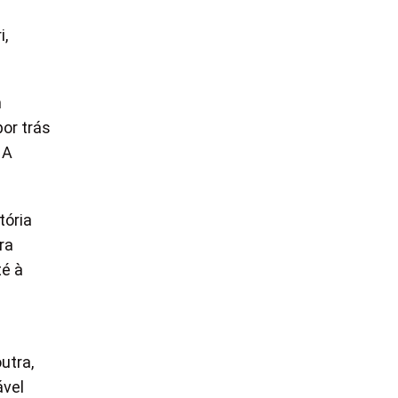
i,
m
or trás
 A
tória
ra
té à
utra,
ável