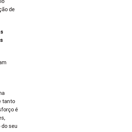
lo
ção de
as
as
ram
na
e tanto
sforço é
es,
o do seu