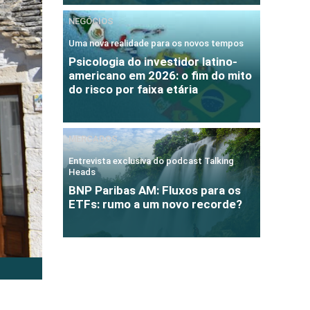
NEGÓCIOS
Uma nova realidade para os novos tempos
Psicologia do investidor latino-
americano em 2026: o fim do mito
do risco por faixa etária
MERCADOS
Entrevista exclusiva do podcast Talking
Heads
BNP Paribas AM: Fluxos para os
ETFs: rumo a um novo recorde?