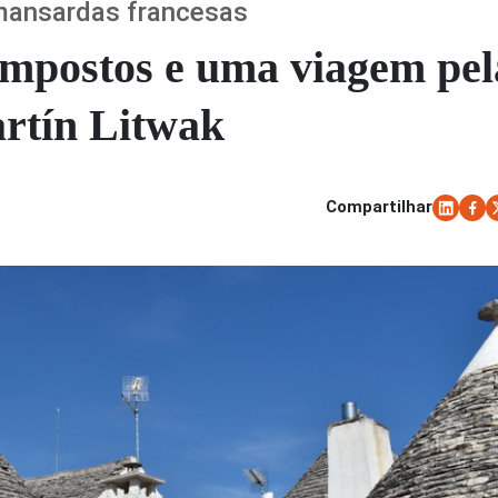
s mansardas francesas
impostos e uma viagem pel
rtín Litwak
Compartilhar