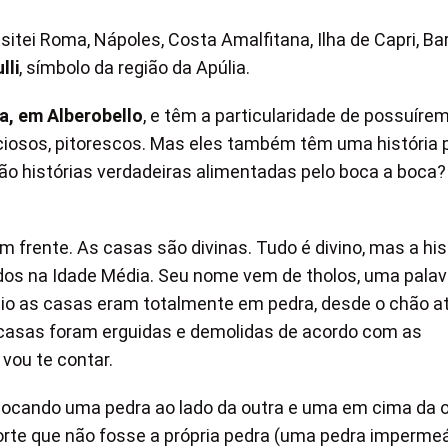
isitei Roma, Nápoles, Costa Amalfitana, Ilha de Capri, Bar
lli
, símbolo da região da Apúlia.
ia, em Alberobello
, e têm a particularidade de possuíre
eciosos, pitorescos. Mas eles também têm uma história p
são histórias verdadeiras alimentadas pelo boca a boca?
 frente. As casas são divinas. Tudo é divino, mas a his
uidos na Idade Média. Seu nome vem de tholos, uma palav
nício as casas eram totalmente em pedra, desde o chão a
s casas foram erguidas e demolidas de acordo com as
vou te contar.
olocando uma pedra ao lado da outra e uma em cima da o
rte que não fosse a própria pedra (uma pedra imperme