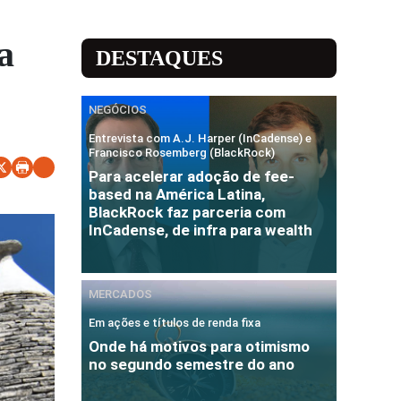
a
DESTAQUES
NEGÓCIOS
Entrevista com A.J. Harper (InCadense) e
Francisco Rosemberg (BlackRock)
Para acelerar adoção de fee-
based na América Latina,
BlackRock faz parceria com
InCadense, de infra para wealth
MERCADOS
Em ações e títulos de renda fixa
Onde há motivos para otimismo
no segundo semestre do ano