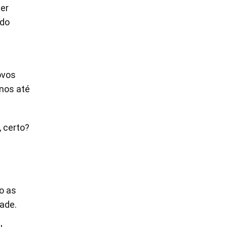
ser
 do
ovos
nos até
, certo?
o as
ade.