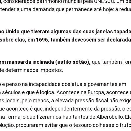
li, considerados patrimônio mundial pela UNESCO. Um be
tender a uma demanda que permanece até hoje: a redu
no Unido que tiveram algumas das suas janelas tapad
o sobre elas, em 1696, também devessem ser declarad
om mansarda inclinada (estilo sótão),
que também fo
de determinados impostos.
o e penso na incapacidade dos atuais governantes em
á séculos e que é lógica. Acontece na Europa, acontece 
s locais, pelo menos, a elevada pressão fiscal não exig
 que acontece é que, independentemente da pressão, o e
a forma, o que fizeram os habitantes de Alberobello. El
olução, procuraram evitar que o tesouro colhesse o frut