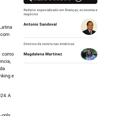
Redator especializado em finanças, economia e
negócios
Antonio Sandoval
Latina
, com
Diretora da revista nas Américas
 – como
Magdalena Martínez
ência,
 da
nking e
024. A
only,