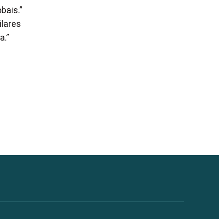
bais.”
ilares
a.”