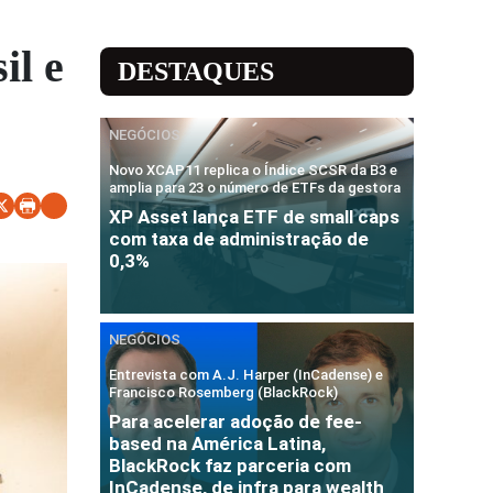
il e
DESTAQUES
NEGÓCIOS
Novo XCAP11 replica o Índice SCSR da B3 e
amplia para 23 o número de ETFs da gestora
XP Asset lança ETF de small caps
com taxa de administração de
0,3%
NEGÓCIOS
Entrevista com A.J. Harper (InCadense) e
Francisco Rosemberg (BlackRock)
Para acelerar adoção de fee-
based na América Latina,
BlackRock faz parceria com
InCadense, de infra para wealth