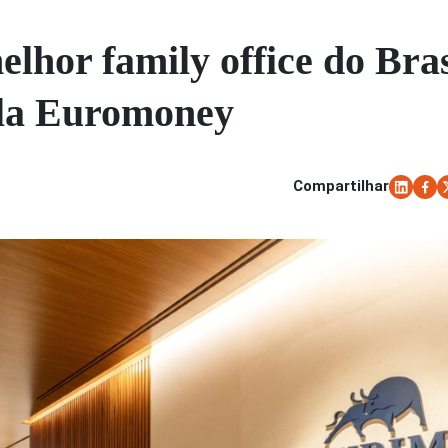
lhor family office do Bras
ela Euromoney
Compartilhar