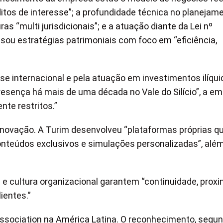
itos de interesse”; a profundidade técnica no planejam
s “multi jurisdicionais”; e a atuação diante da Lei nº
isou estratégias patrimoniais com foco em “eficiência,
e internacional e pela atuação em investimentos ilíqui
resença há mais de uma década no Vale do Silício”, a e
nte restritos.”
 inovação. A Turim desenvolveu “plataformas próprias q
onteúdos exclusivos e simulações personalizadas”, alé
 e cultura organizacional garantem “continuidade, prox
ientes.”
ssociation na América Latina. O reconhecimento, segu