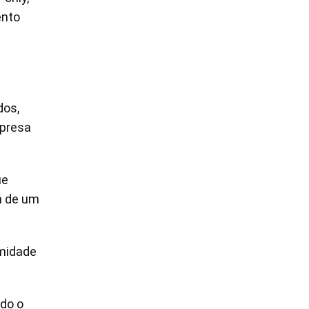
ento
dos,
mpresa
ue
m de um
imidade
ndo o