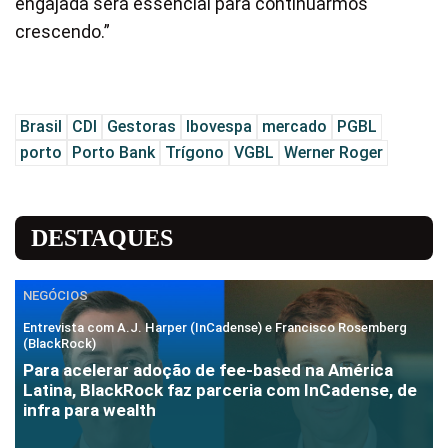
engajada será essencial para continuarmos
crescendo.”
Brasil
CDI
Gestoras
Ibovespa
mercado
PGBL
porto
Porto Bank
Trígono
VGBL
Werner Roger
DESTAQUES
NEGÓCIOS
Entrevista com A.J. Harper (InCadense) e Francisco Rosemberg
(BlackRock)
Para acelerar adoção de fee-based na América
Latina, BlackRock faz parceria com InCadense, de
infra para wealth