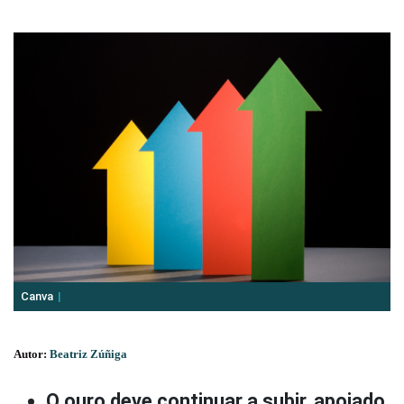
Canva
Autor:
Beatriz Zúñiga
O ouro deve continuar a subir, apoiado