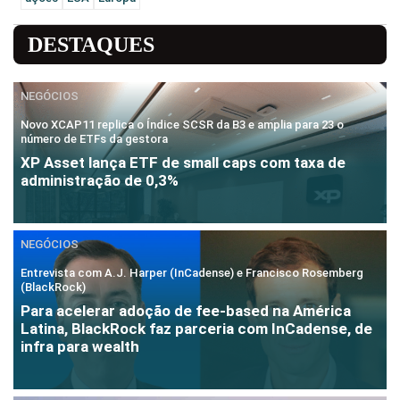
DESTAQUES
NEGÓCIOS
Novo XCAP11 replica o Índice SCSR da B3 e amplia para 23 o
número de ETFs da gestora
XP Asset lança ETF de small caps com taxa de
administração de 0,3%
NEGÓCIOS
Entrevista com A.J. Harper (InCadense) e Francisco Rosemberg
(BlackRock)
Para acelerar adoção de fee-based na América
Latina, BlackRock faz parceria com InCadense, de
infra para wealth