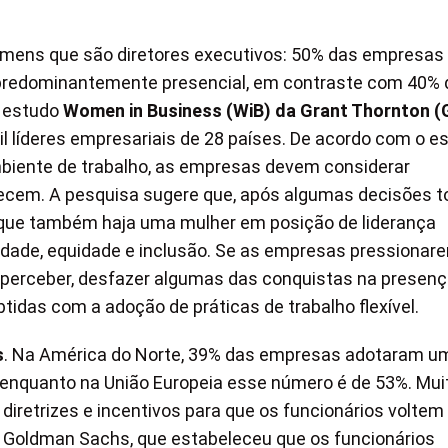
omens que são diretores executivos: 50% das empresas
redominantemente presencial, em contraste com 40% 
o estudo
Women in Business (WiB) da Grant Thornton (
líderes empresariais de 28 países. De acordo com o es
ambiente de trabalho, as empresas devem considerar
recem. A pesquisa sugere que, após algumas decisões
r que também haja uma mulher em posição de liderança
idade, equidade e inclusão. Se as empresas pressionar
m perceber, desfazer algumas das conquistas na presenç
tidas com a adoção de práticas de trabalho flexível.
s
. Na América do Norte, 39% das empresas adotaram u
, enquanto na União Europeia esse número é de 53%. Mui
etrizes e incentivos para que os funcionários voltem
do Goldman Sachs, que estabeleceu que os funcionários