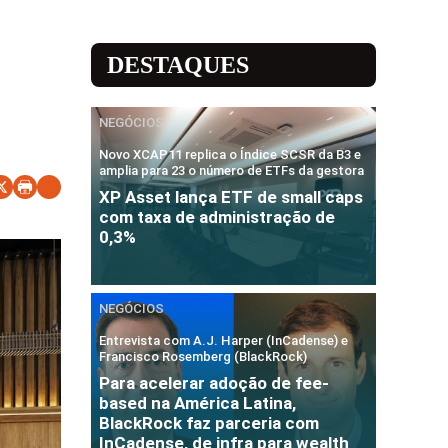
DESTAQUES
NEGÓCIOS
Novo XCAP11 replica o Índice SCSR da B3 e
amplia para 23 o número de ETFs da gestora
XP Asset lança ETF de small caps
com taxa de administração de
0,3%
NEGÓCIOS
Entrevista com A.J. Harper (InCadense) e
Francisco Rosemberg (BlackRock)
Para acelerar adoção de fee-
based na América Latina,
BlackRock faz parceria com
InCadense, de infra para wealth