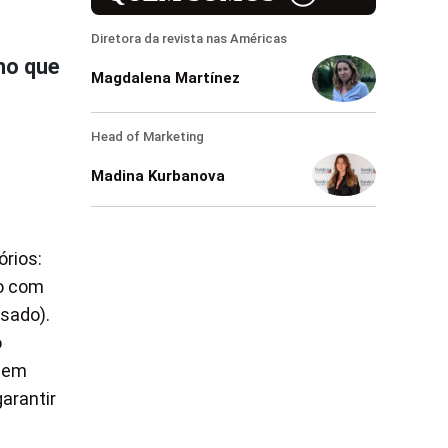
Diretora da revista nas Américas
ho que
Magdalena Martínez
Head of Marketing
Madina Kurbanova
órios:
o com
sado).
o
a em
garantir