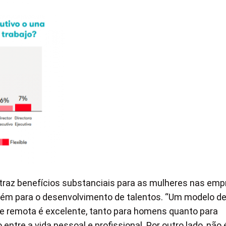
r traz benefícios substanciais para as mulheres nas emp
ém para o desenvolvimento de talentos. “Um modelo d
e remota é excelente, tanto para homens quanto para
ntre a vida pessoal e profissional. Por outro lado, não 