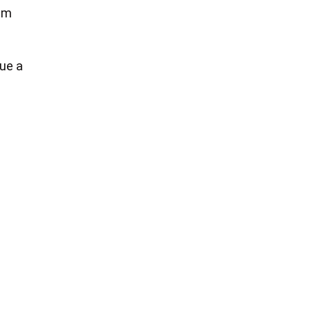
am
ue a