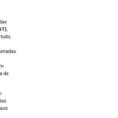
das
GT)
,
tudo,
 tomadas
em
a de
m
tas
 aos