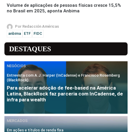
Volume de aplicações de pessoas físicas cresce 15,5%
no Brasil em 2025, aponta Anbima
Por Redacción Américas
anbima
ETF
FIDC
DESTAQUES
NEGÓCIOS
Entrevista com A.J. Harper (InCadense) e Francisco Rosemberg
(BlackRock)
Para acelerar adoção de fee-based na América
Latina, BlackRock faz parceria com InCadense, de
infra para wealth
MERCADOS
Em ações e títulos de renda fixa