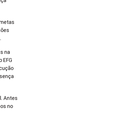
nça
, metas
ções
.
is na
do EFG
ecução
esença
l. Antes
nos no