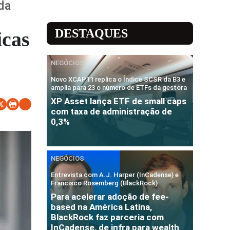
 da
DESTAQUES
icas
NEGÓCIOS
Novo XCAP11 replica o Índice SCSR da B3 e
amplia para 23 o número de ETFs da gestora
XP Asset lança ETF de small caps
com taxa de administração de
0,3%
NEGÓCIOS
Entrevista com A.J. Harper (InCadense) e
Francisco Rosemberg (BlackRock)
Para acelerar adoção de fee-
based na América Latina,
BlackRock faz parceria com
InCadense, de infra para wealth