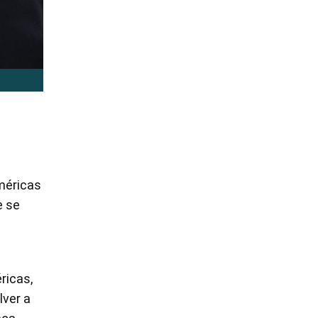
méricas
e se
ricas,
lver a