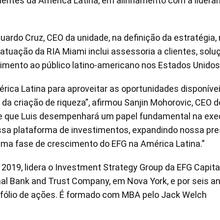
lientes da América Latina, em alinhamento com a lidera
uardo Cruz, CEO da unidade, na definição da estratégia
atuação da RIA Miami inclui assessoria a clientes, solu
ndimento ao público latino-americano nos Estados Unidos
ca Latina para aproveitar as oportunidades disponíve
da criação de riqueza”, afirmou Sanjin Mohorovic, CEO 
de que Luis desempenhará um papel fundamental na ex
ossa plataforma de investimentos, expandindo nossa pr
xima fase de crescimento do EFG na América Latina.”
 2019, lidera o Investment Strategy Group da EFG Capita
onal Bank and Trust Company, em Nova York, e por seis a
tfólio de ações. É formado com MBA pelo Jack Welch